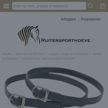
Inloggen
Registreren
Home
›
Alles voor de RUITER
›
Laarzen, Chaps en Schoenen
›
Sporen
en riempjes
›
Harry's Horse Sporenriempjes soft leder