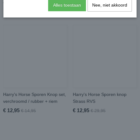
€ 19,95
€ 35,95
€ 25,45
€ 49,95
Alles toestaan
Nee, niet akkoord
Harry's Horse Sporen Knop set,
Harry's Horse Sporen knop
verchroomd / rubber + riem
Strass RVS
€ 12,95
€ 12,95
€ 14,95
€ 29,95