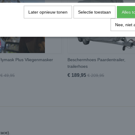
Later opnieuw tonen
Selectie toestaan
Alles 
Nee, niet 
lymask Plus Vliegenmasker
Beschermhoes Paardentrailer,
trailerhoes
€ 189,95
€ 49,95
€ 209,95
race).