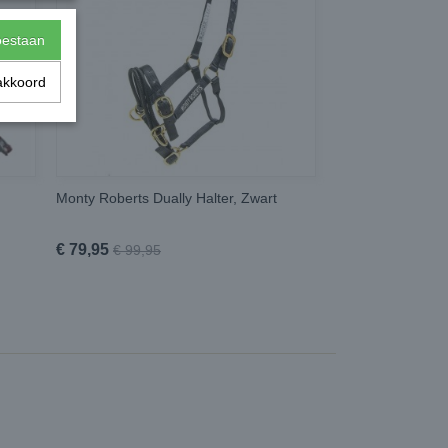
toestaan
akkoord
Monty Roberts Dually Halter, Zwart
€ 79,95
€ 99,95