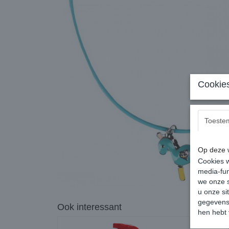
Cookies
Toeste
Op deze w
Cookies w
media-fun
we onze s
u onze si
gegevens 
Ook interessant
hen hebt 