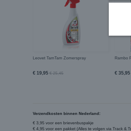
Leovet TamTam Zomerspray
Rambo F
€ 19,95
€ 35,95
€ 25,45
Verzendkosten binnen Nederland:
€ 3,95 voor een brievenbuspakje
€ 4,95 voor een pakket (Alles te volgen via Track & T