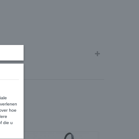
iale
 verlenen
 over hoe
dere
f die u