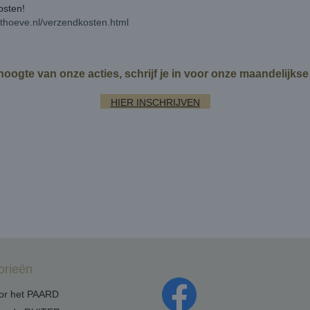
kosten!
rthoeve.nl/verzendkosten.html
 hoogte van onze acties, schrijf je in voor onze maandelijks
HIER INSCHRIJVEN
orieën
oor het PAARD