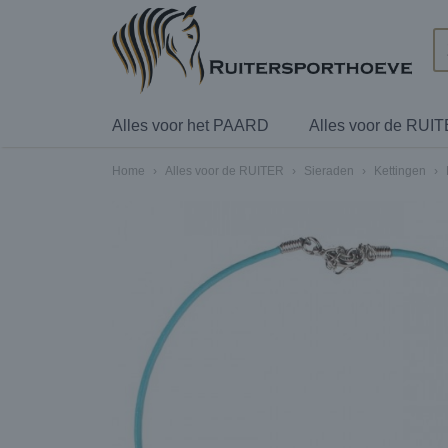
Alles voor het PAARD
Alles voor de RUI
Home
›
Alles voor de RUITER
›
Sieraden
›
Kettingen
›