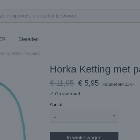
TER
Sieraden
Horka Ketting met paard
Horka Ketting met 
€ 11,95
€ 5,95
(inclusief btw 21%)
✓
Op voorraad
Aantal
In winkelwagen