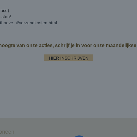
race).
kosten!
rthoeve.nl/verzendkosten.html
 hoogte van onze acties, schrijf je in voor onze maandelijks
HIER INSCHRIJVEN
orieën