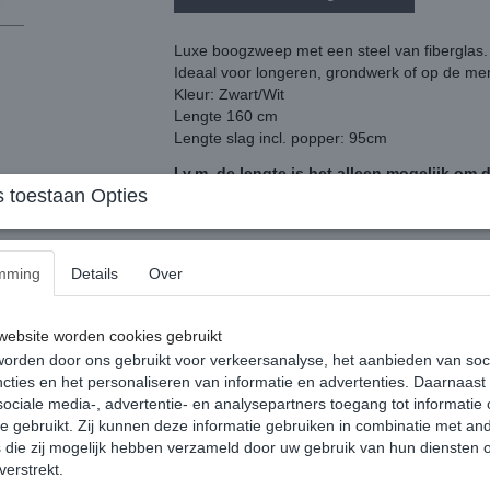
Luxe boogzweep met een steel van fiberglas.
Ideaal voor longeren, grondwerk of op de m
Kleur: Zwart/Wit
Lengte 160 cm
Lengte slag incl. popper: 95cm
I.v.m. de lengte is het alleen mogelijk om
 toestaan Opties
mming
Details
Over
Reacties
ebsite worden cookies gebruikt
orden door ons gebruikt voor verkeersanalyse, het aanbieden van soc
cties en het personaliseren van informatie en advertenties. Daarnaast
ociale media-, advertentie- en analysepartners toegang tot informatie
te gebruikt. Zij kunnen deze informatie gebruiken in combinatie met an
die zij mogelijk hebben verzameld door uw gebruik van hun diensten o
verstrekt.