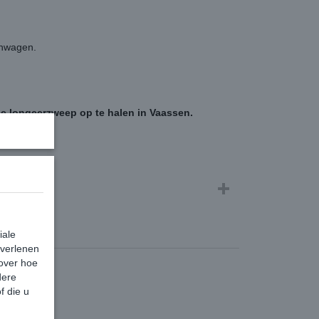
enwagen.
 de longeerzweep op te halen in Vaassen.
iale
 verlenen
 over hoe
dere
f die u