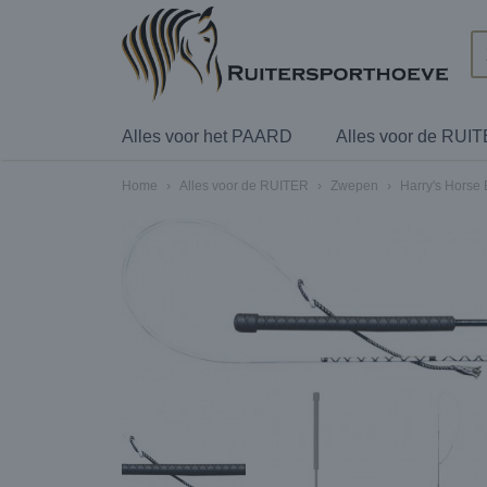
Alles voor het PAARD
Alles voor de RUI
Home
›
Alles voor de RUITER
›
Zwepen
›
Harry's Horse