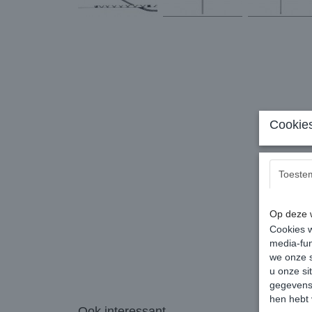
Cookies
Toeste
Op deze w
Cookies w
media-fun
we onze s
u onze si
gegevens 
hen hebt 
Ook interessant