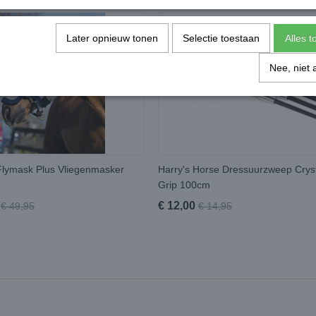
Later opnieuw tonen
Selectie toestaan
Alles 
Nee, niet 
lymask Plus Vliegenmasker
Harry's Horse Dressuurzweep Crys
Grip 100cm
€ 12,00
€ 49,95
€ 14,95