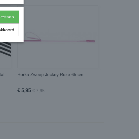
toestaan
akkoord
tal
Horka Zweep Jockey Roze 65 cm
€ 5,95
€ 7,95