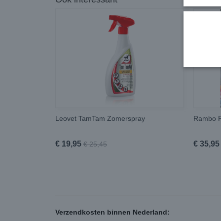
Leovet TamTam Zomerspray
Rambo F
€ 19,95
€ 35,95
€ 25,45
Verzendkosten binnen Nederland: