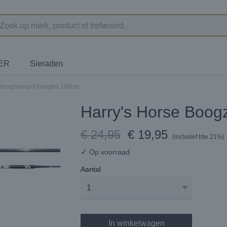
TER
Sieraden
 Boogzweep Fiberglas 160cm
Harry's Horse Boog
€ 24,95
€ 19,95
(inclusief btw 21%)
✓
Op voorraad
Aantal
In winkelwagen