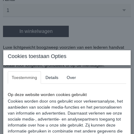
In winkelwagen
Luxe lichtgewicht boogzweep voorzien van een lederen handvat
met zilverkleurige dop.
Cookies toestaan Opties
Steel van fiberglas, nylon omvlochten en slag.
Ideaal voor longeren, grondwerk of op de menwagen.
Kleur: Zwart/Wit
Lengte 160 cm
Toestemming
Details
Over
Lengte slag incl. popper: 95cm
I.v.m. de lengte is het alleen mogelijk om de longeerzweep op
Op deze website worden cookies gebruikt
te halen in Vaassen.
Cookies worden door ons gebruikt voor verkeersanalyse, het
aanbieden van sociale media-functies en het personaliseren
van informatie en advertenties. Daarnaast verlenen we onze
sociale media-, advertentie- en analysepartners toegang tot
informatie over hoe u onze site gebruikt. Zij kunnen deze
informatie gebruiken in combinatie met andere gegevens die