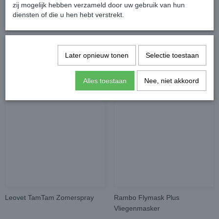
zij mogelijk hebben verzameld door uw gebruik van hun
Reacties
diensten of die u hen hebt verstrekt.
Later opnieuw tonen
Selectie toestaan
Ook interessant
Alles toestaan
Nee, niet akkoord
Leovet TamTam Zomerspray
Rambo Flymask Plus
Vliegenmasker