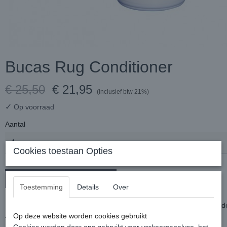
Bucas Rug Conditioner
€ 25,50
€ 21,95
(inclusief btw 21%)
✓
Op voorraad
Aantal
Cookies toestaan Opties
In winkelwagen
Toestemming
Details
Over
De Bucas Rug Conditioner herstelt de waterafstotende laag van de d
Alleen spuiten aan de buitenkant van een schone deken.
Op deze website worden cookies gebruikt
De spuitbus buiten of in een goed geventileerde ruimte gebruiken.