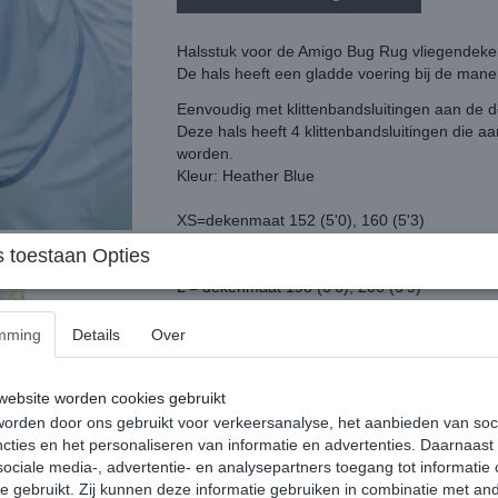
Halsstuk voor de Amigo Bug Rug vliegendeke
De hals heeft een gladde voering bij de ma
Eenvoudig met klittenbandsluitingen aan de 
Deze hals heeft 4 klittenbandsluitingen die 
worden.
Kleur: Heather Blue
XS=dekenmaat 152 (5'0), 160 (5'3)
S = dekenmaat 168 (5'6), 175 (5'9)
 toestaan Opties
M = dekenmaat 183 (6'0), 191 (6'3)
L = dekenmaat 198 (6'6), 206 (6'9)
XL= dekenmaat 213 (7'0), 221 (7'3)
mming
Details
Over
ebsite worden cookies gebruikt
orden door ons gebruikt voor verkeersanalyse, het aanbieden van soc
cties en het personaliseren van informatie en advertenties. Daarnaast
Reacties
ociale media-, advertentie- en analysepartners toegang tot informatie
te gebruikt. Zij kunnen deze informatie gebruiken in combinatie met an