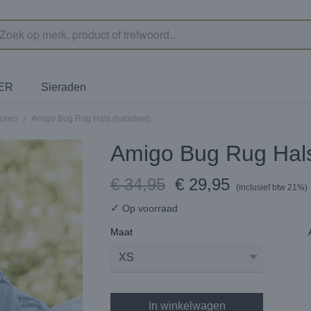
TER
Sieraden
oren
›
Amigo Bug Rug Hals (halsdeel)
Amigo Bug Rug Hals
€ 34,95
€ 29,95
(inclusief btw 21%)
✓
Op voorraad
Maat
In winkelwagen