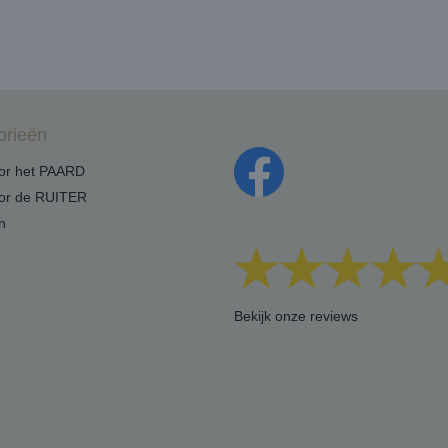
orieën
oor het PAARD
oor de RUITER
n
Bekijk onze reviews