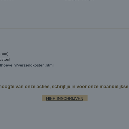
race).
kosten!
rthoeve.nl/verzendkosten.html
 hoogte van onze acties, schrijf je in voor onze maandelijks
HIER INSCHRIJVEN