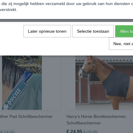
die zij mogelijk hebben verzameld door uw gebruik van hun diensten o
verstrekt.
Later opnieuw tonen
Selectie toestaan
Alles 
Nee, niet 
ither Pad Schoftbeschermer
Harry's Horse Borstbeschermer,
Schoftbeschermer
€ 24,95
€ 14,50
€ 29,95