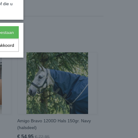
f die u
toestaan
akkoord
Amigo Bravo 1200D Hals 150gr. Navy
(halsdeel)
€ 54,95
€ 72,95