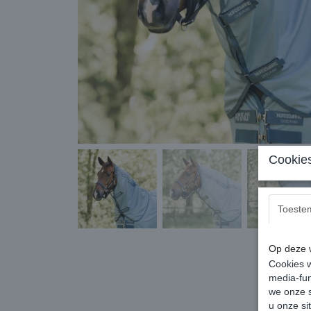
Cookies
Toeste
Op deze w
Cookies w
media-fun
we onze s
u onze si