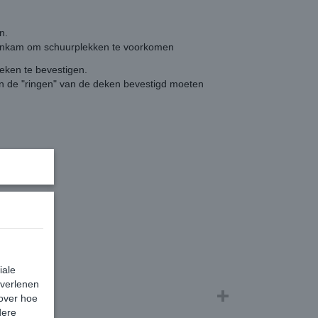
n.
nenkam om schuurplekken te voorkomen
deken te bevestigen.
aan de "ringen" van de deken bevestigd moeten
iale
 verlenen
 over hoe
dere