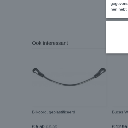
gegevens 
hen hebt 
Ook interessant
Bilkoord, geplastificeerd
Bucas W
€ 5,50
€ 12,95
€ 5,95