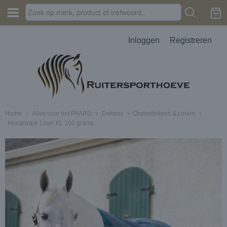
Inloggen
Registreren
Home
›
Alles voor het PAARD
›
Dekens
›
Onderdekens & Liners
›
Horseware Liner XL 100 grams