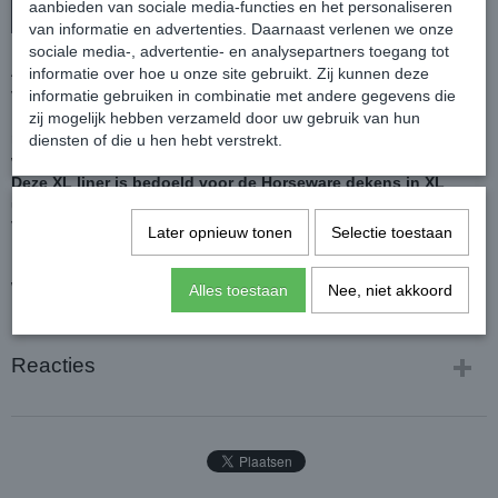
aanbieden van sociale media-functies en het personaliseren
In winkelwagen
van informatie en advertenties. Daarnaast verlenen we onze
sociale media-, advertentie- en analysepartners toegang tot
Ademende XL onderdeken gemaakt van glad polyester, voorzien
informatie over hoe u onze site gebruikt. Zij kunnen deze
van een voorsluiting, klittenband punten en clips aan de achterkant.
informatie gebruiken in combinatie met andere gegevens die
Dekens voorzien van het Horseware Liner System hebben extra
zij mogelijk hebben verzameld door uw gebruik van hun
ringen waar deze Liners eenvoudig aan vast gemaakt kunnen
diensten of die u hen hebt verstrekt.
worden.
Deze XL liner is bedoeld voor de Horseware dekens in XL
uitvoering.
Vulling: 100 grams
Later opnieuw tonen
Selectie toestaan
Horseware liners kunnen gewassen worden in een normale
wasmachine.
Alles toestaan
Nee, niet akkoord
Kleur: Navy/Navy
Reacties