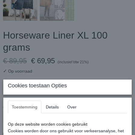
Horseware Liner XL 100
grams
€ 89,95
€ 69,95
(inclusief btw 21%)
✓
Op voorraad
Maat
Cookies toestaan Opties
Aantal
Toestemming
Details
Over
Op deze website worden cookies gebruikt
Cookies worden door ons gebruikt voor verkeersanalyse, het