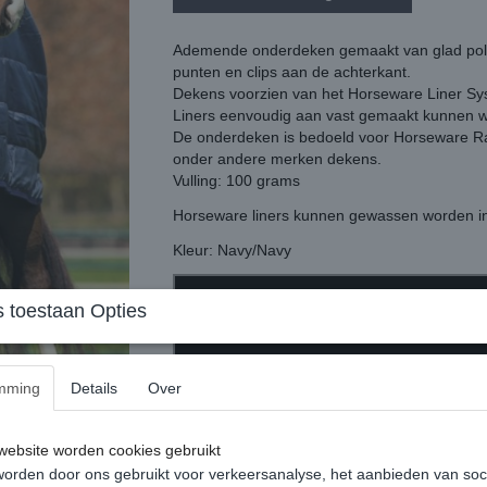
Ademende onderdeken gemaakt van glad polyes
punten en clips aan de achterkant.
Dekens voorzien van het Horseware Liner Sy
Liners eenvoudig aan vast gemaakt kunnen 
De onderdeken is bedoeld voor Horseware R
onder andere merken dekens.
Vulling: 100 grams
Horseware liners kunnen gewassen worden i
Kleur: Navy/Navy
 toestaan Opties
mming
Details
Over
ebsite worden cookies gebruikt
orden door ons gebruikt voor verkeersanalyse, het aanbieden van soc