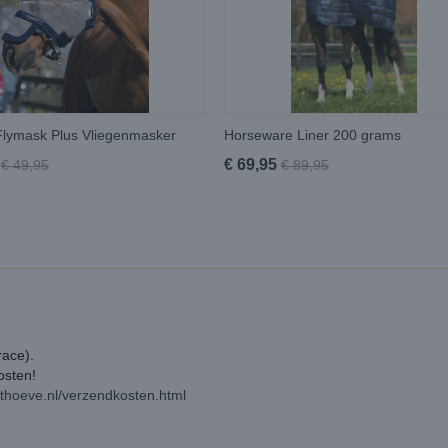
lymask Plus Vliegenmasker
Horseware Liner 200 grams
€ 69,95
€ 49,95
€ 89,95
race).
kosten!
rthoeve.nl/verzendkosten.html