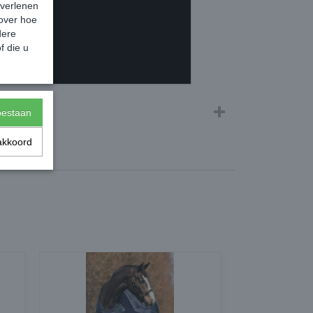
 verlenen
 over hoe
dere
f die u
toestaan
akkoord