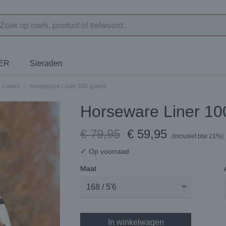
TER
Sieraden
 Liners
›
Horseware Liner 100 grams
Horseware Liner 10
€ 79,95
€ 59,95
(inclusief btw 21%)
✓
Op voorraad
Maat
In winkelwagen