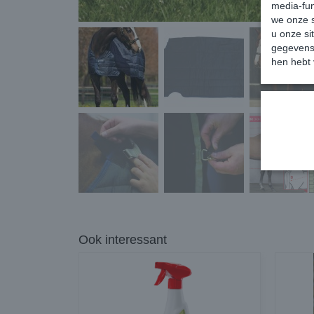
media-fun
we onze s
u onze si
gegevens 
hen hebt 
Ook interessant