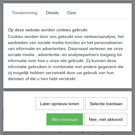
Amigo Ripstop Insulator
Toestemming
Details
Over
Stable 100gr.
Op deze website worden cookies gebruikt
€ 89,95
€ 69,95
Cookies worden door ons gebruikt voor verkeersanalyse, het
(inclusief btw 21%)
aanbieden van sociale media-functies en het personaliseren
✓
Op voorraad
van informatie en advertenties. Daarnaast verlenen we onze
sociale media-, advertentie- en analysepartners toegang tot
Maat
informatie over hoe u onze site gebruikt. Zij kunnen deze
informatie gebruiken in combinatie met andere gegevens die
zij mogelijk hebben verzameld door uw gebruik van hun
diensten of die u hen hebt verstrekt.
Aantal
Later opnieuw tonen
Selectie toestaan
In winkelwagen
Alles toestaan
Nee, niet akkoord
Fijne staldeken met een 100 grams vulling.