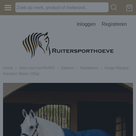
Inloggen
Registreren
Home
›
Alles voor het PAARD
›
Dekens
›
Staldekens
›
Amigo Ripstop
Insulator Stable 100gr.