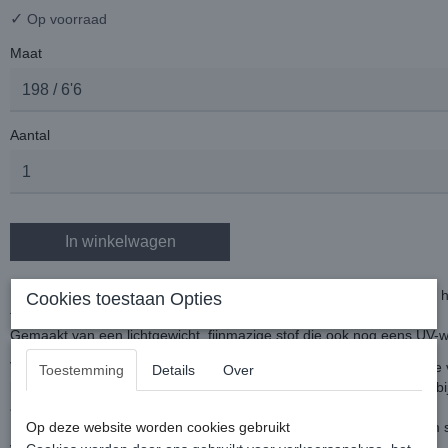
✓
Op voorraad
Maat
Aantal
In winkelwagen
Deze Buzz-Off vliegendeken heeft een vaste hals en beschermt het h
Cookies toestaan Opties
tot staart.
Gemaakt van een lichtgewicht, fijnmazige stof die ook nog eens UV-
Voorzien van een Snap-lock magnetische voorsluiting en een enkele v
Toestemming
Details
Over
klittenbandoverslag, schouderplooien voor meer bewegingsvrijheid bi
afneembare elastische buikflap, beensingels en een staartflap.
De deken heeft een gladde voering bij schouders en manenkam om 
Op deze website worden cookies gebruikt
voorkomen.