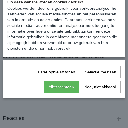
Op deze website worden cookies gebruikt
Ook verkrijgbaar in grotere maten, zie de Rambo Sweet Itch Hoody
Cookies worden door ons gebruikt voor verkeersanalyse, het
Eczeemdeken,
KLIK HIER.
aanbieden van sociale media-functies en het personaliseren
van informatie en advertenties. Daarnaast verlenen we onze
De Rambo Sweetitch Hoody is gemaakt van sterk 1000 Denier
sociale media-, advertentie- en analysepartners toegang tot
Polyester, waardoor het zeer sterk en duurzaam is, maar toch
informatie over hoe u onze site gebruikt. Zij kunnen deze
zacht en comfortabel voor het paard en volledig ademend
informatie gebruiken in combinatie met andere gegevens die
gedurende de warme zomermaanden.
zij mogelijk hebben verzameld door uw gebruik van hun
De staartflap en de onderzijde van de deken zijn extra lang voor
diensten of die u hen hebt verstrekt.
volledige bescherming. Het vaste halsstuk heeft uitsparingen voor
de oren waardoor deze niet naar achteren kan schuiven.
Voorzien van 'V' Front Closure borstsluiting, gladde voering bij de
schouders, manenkam en staart om schuurplekken te voorkomen,
Later opnieuw tonen
Selectie toestaan
3 singel buikflap, beenuitsparingen voor en achter en een bilriem.
Kleur: Chalk/Green
Alles toestaan
Nee, niet akkoord
Wordt geleverd inclusief vliegenmasker.
Reacties