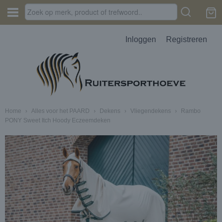
Inloggen
Registreren
Home
›
Alles voor het PAARD
›
Dekens
›
Vliegendekens
›
Rambo
PONY Sweet Itch Hoody Eczeemdeken