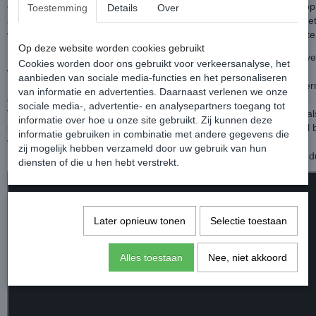
camoufleren tegen vliegen en insecten. De gelaagde zwarte lijnen op
Toestemming
Details
Over
achtergrond creëren een optische illusie in het oog van een vlieg. He
van het paard, dus insecten hebben moeite om het als een doelwit te 
Op deze website worden cookies gebruikt
Het bovengedeelte van de deken is gemaakt van 600D Ripstop polyes
Cookies worden door ons gebruikt voor verkeersanalyse, het
waterdicht, UV-werend en ademend.
aanbieden van sociale media-functies en het personaliseren
De zijkanten zijn voorzien van mesh en biedt maximaal ademend v
van informatie en advertenties. Daarnaast verlenen we onze
oververhitting te voorkomen.
sociale media-, advertentie- en analysepartners toegang tot
Voorzien van een disc borstsluiting aan de voorzijde, afneembare hals
informatie over hoe u onze site gebruikt. Zij kunnen deze
schouders en manenkam om schuurplekken te voorkomen, 3 singel b
informatie gebruiken in combinatie met andere gegevens die
volledige bescherming, lange staartflap en bilkoord.
zij mogelijk hebben verzameld door uw gebruik van hun
Kleur: Grey (kleur in het filmpje is met oranje bies, dat is deze kleur d
diensten of die u hen hebt verstrekt.
Later opnieuw tonen
Selectie toestaan
Alles toestaan
Nee, niet akkoord