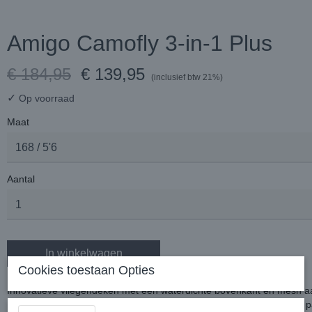
Amigo Camofly 3-in-1 Plus
€ 184,95
€ 139,95
(inclusief btw 21%)
✓
Op voorraad
Maat
Aantal
In winkelwagen
Cookies toestaan Opties
Innovatieve vliegendeken met een waterdichte bovenkant en mesh aa
Het design van print- en kleurtechnologie is speciaal ontworpen om 