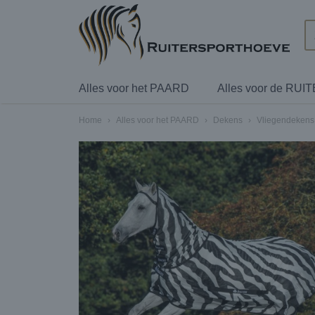
Alles voor het PAARD
Alles voor de RUI
Home
›
Alles voor het PAARD
›
Dekens
›
Vliegendekens