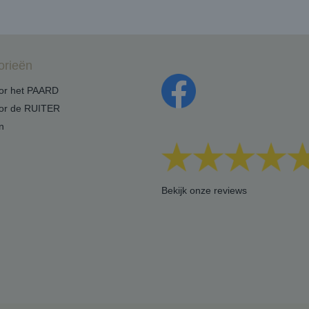
orieën
oor het PAARD
oor de RUITER
n
Bekijk onze reviews