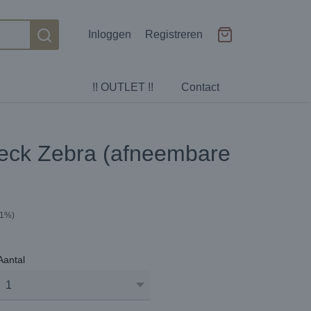
Inloggen
Registreren
!! OUTLET !!
Contact
eck Zebra (afneembare
21%)
Aantal