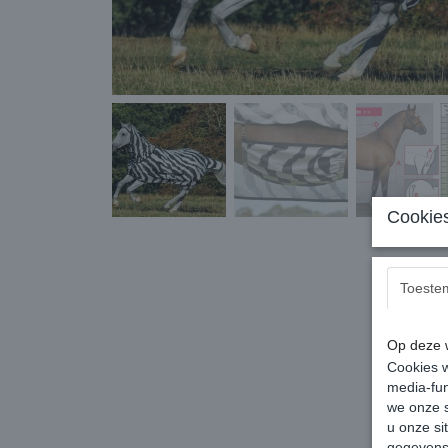
Cookies
Toeste
Op deze w
Cookies w
media-fun
we onze s
u onze si
gegevens 