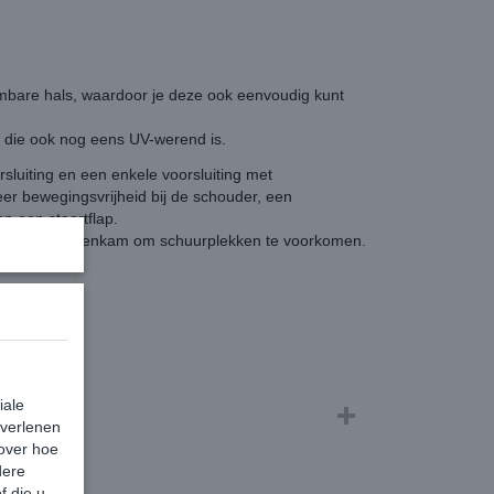
mbare hals, waardoor je deze ook eenvoudig kunt
f die ook nog eens UV-werend is.
luiting en een enkele voorsluiting met
er bewegingsvrijheid bij de schouder, een
n een staartflap.
ouders en manenkam om schuurplekken te voorkomen.
iale
 verlenen
 over hoe
dere
f die u