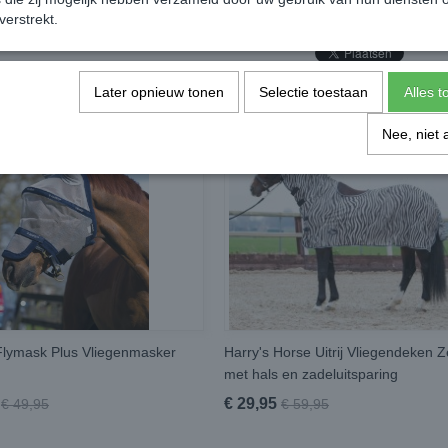
verstrekt.
Later opnieuw tonen
Selectie toestaan
Alles 
Nee, niet 
lymask Plus Vliegenmasker
Harry's Horse Uitrij Vliegendeken 
met hals en zadeluitsparing
€ 29,95
€ 49,95
€ 59,95