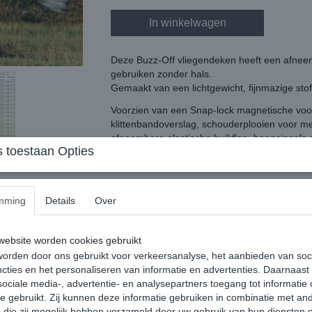
In winkelwagen
Deze Buzz-Off vliegendeken heeft een afnee
gebruiken zonder hals.
Gemaakt van een lichtgewicht, fijnmazige sto
Voorzien van een Snap-lock magnetische voors
klittenbandoverslag, schouderplooien voor me
afneembare elastische buikflap, beensingels e
 toestaan Opties
De deken heeft een gladde voering bij sch
Kleur: Zebra
mming
Details
Over
ebsite worden cookies gebruikt
orden door ons gebruikt voor verkeersanalyse, het aanbieden van soc
Reacties
cties en het personaliseren van informatie en advertenties. Daarnaast
ociale media-, advertentie- en analysepartners toegang tot informatie
te gebruikt. Zij kunnen deze informatie gebruiken in combinatie met an
die zij mogelijk hebben verzameld door uw gebruik van hun diensten o