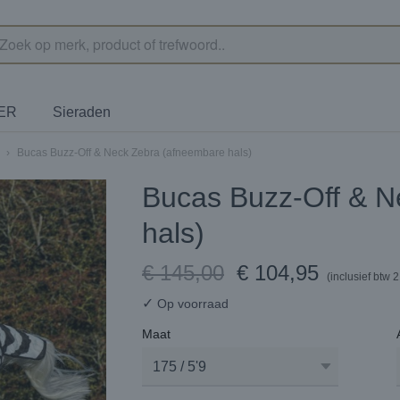
TER
Sieraden
›
Bucas Buzz-Off & Neck Zebra (afneembare hals)
Bucas Buzz-Off & N
hals)
€ 145,00
€ 104,95
(inclusief btw 
✓
Op voorraad
Maat