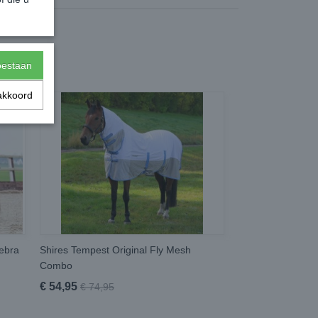
toestaan
akkoord
Zebra
Shires Tempest Original Fly Mesh
Combo
€ 54,95
€ 74,95