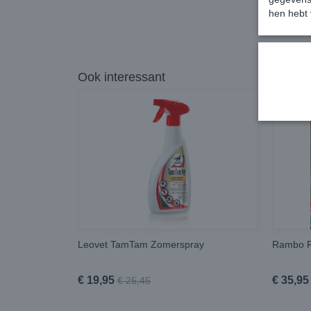
hen hebt 
Ook interessant
Leovet TamTam Zomerspray
Rambo F
€ 19,95
€ 35,95
€ 25,45