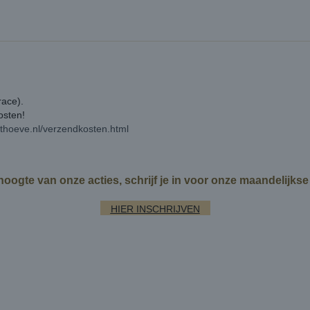
race).
kosten!
rthoeve.nl/verzendkosten.html
 hoogte van onze acties, schrijf je in voor onze maandelijks
HIER INSCHRIJVEN