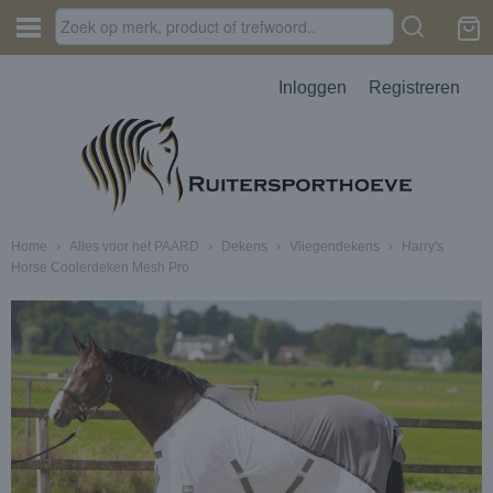
Inloggen
Registreren
Home
›
Alles voor het PAARD
›
Dekens
›
Vliegendekens
›
Harry's
Horse Coolerdeken Mesh Pro