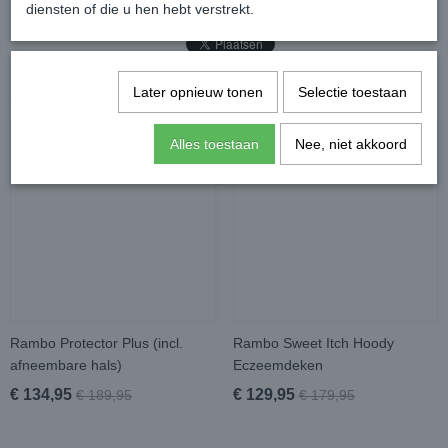
diensten of die u hen hebt verstrekt.
Later opnieuw tonen
Selectie toestaan
Ook interessant
Alles toestaan
Nee, niet akkoord
Rambo Protector Plus (incl.
Rambo Sweet Itch Hoody
afneembare hals)
Eczeemdeken
€ 134,95
€ 129,95
€ 189,95
€ 179,95