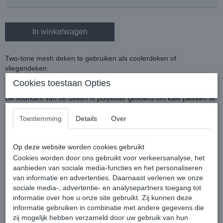
In winkelwagen
Two-tone mesh deken te gebruiken als coolerdeken of
vliegendeken.
De deken is voorzien van een enkele klittenband voorsluiting, twee
Cookies toestaan Opties
kruissingels, staartlus en een staartflap.
De voorkant van de deken is polyester gevoerd om kale plekken te
voorkomen.
Kleur: Grijs
Toestemming
Details
Over
Op deze website worden cookies gebruikt
Cookies worden door ons gebruikt voor verkeersanalyse, het
aanbieden van sociale media-functies en het personaliseren
van informatie en advertenties. Daarnaast verlenen we onze
sociale media-, advertentie- en analysepartners toegang tot
informatie over hoe u onze site gebruikt. Zij kunnen deze
Reacties
informatie gebruiken in combinatie met andere gegevens die
zij mogelijk hebben verzameld door uw gebruik van hun