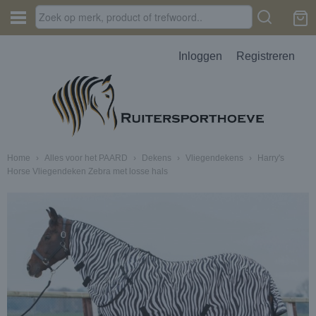
Inloggen
Registreren
Home
›
Alles voor het PAARD
›
Dekens
›
Vliegendekens
›
Harry's
Horse Vliegendeken Zebra met losse hals