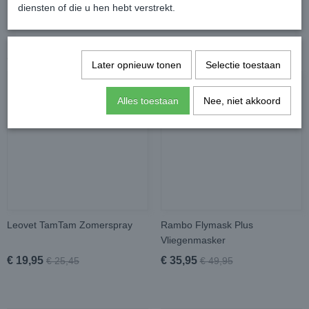
diensten of die u hen hebt verstrekt.
Ook interessant
Later opnieuw tonen
Selectie toestaan
Alles toestaan
Nee, niet akkoord
Leovet TamTam Zomerspray
Rambo Flymask Plus
Vliegenmasker
€ 19,95
€ 35,95
€ 25,45
€ 49,95