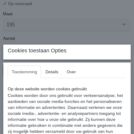
✓
Op voorraad
Maat
Aantal
Cookies toestaan Opties
In winkelwagen
Toestemming
Details
Over
Vliegendeken met afneembare hals en zebraprint.
Op deze website worden cookies gebruikt
De hals en de deken zijn eenvoudig en snel te sluiten door
Cookies worden door ons gebruikt voor verkeersanalyse, het
clipsluitingen. Inclusief kruissingels en bilkoorden.
aanbieden van sociale media-functies en het personaliseren
100% polyester
van informatie en advertenties. Daarnaast verlenen we onze
sociale media-, advertentie- en analysepartners toegang tot
Reacties
informatie over hoe u onze site gebruikt. Zij kunnen deze
informatie gebruiken in combinatie met andere gegevens die
zij mogelijk hebben verzameld door uw gebruik van hun