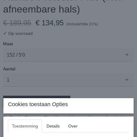
afneembare hals)
€ 189,95
€ 134,95
(inclusief btw 21%)
✓
Op voorraad
Maat
Aantal
In winkelwagen
Cookies toestaan Opties
De Rambo Protector Plus vliegendeken geeft je paard optimale
bescherming tegen vliegen en andere insecten.
Toestemming
Details
Over
De gepatenteerde stof is comfortabel voor je paard, beschermt
tegen UV-stralen en is gemaakt van een zeer sterke, ademende