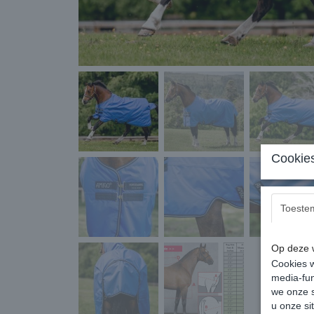
Cookies
Toeste
Op deze w
Cookies w
media-fun
we onze s
u onze si