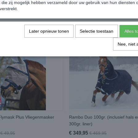
die zij mogelijk hebben verzameld door uw gebruik van hun diensten o
verstrekt.
Later opnieuw tonen
Selectie toestaan
Alles 
Nee, niet 
lymask Plus Vliegenmasker
Rambo Duo 100gr. (inclusief hals e
300gr. liner)
€ 349,95
€ 49,95
€ 469,95