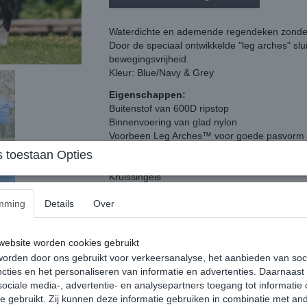
Waterdichte en ademende regendeken zonder 
Door de speciaal ontwikkelde "leg arches" sl
bewegingsvrijheid.
Kleur: Blue/Navy & Grey
Eigenschappen:
Buitenstof van 600D ripstop
Binnenvoering van glad nylon
Voorbeen Leg Arches™ voor goede pasvorm
Voorzien van bevestigingsringen voor een hal
 toestaan Opties
Dubbele rechte borstsluiting
Kruissingels
Enkele bilriem
mming
Details
Over
Staartflap
ebsite worden cookies gebruikt
orden door ons gebruikt voor verkeersanalyse, het aanbieden van soc
cties en het personaliseren van informatie en advertenties. Daarnaast
Reacties
ociale media-, advertentie- en analysepartners toegang tot informatie
te gebruikt. Zij kunnen deze informatie gebruiken in combinatie met an