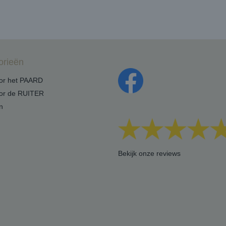
orieën
oor het PAARD
oor de RUITER
n
Bekijk onze reviews