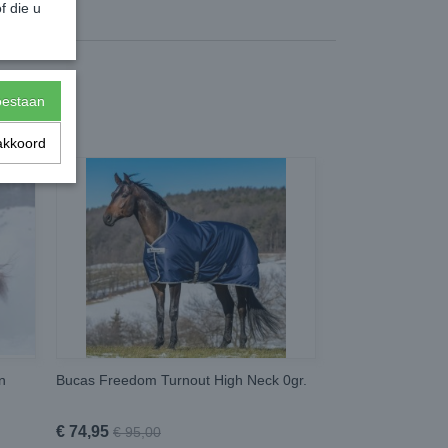
f die u
toestaan
akkoord
n
Bucas Freedom Turnout High Neck 0gr.
€ 74,95
€ 95,00