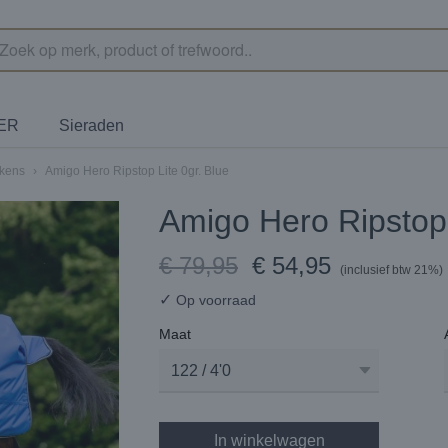
TER
Sieraden
ekens
›
Amigo Hero Ripstop Lite 0gr. Blue
Amigo Hero Ripstop 
€ 79,95
€ 54,95
(inclusief btw 21%)
✓
Op voorraad
Maat
In winkelwagen