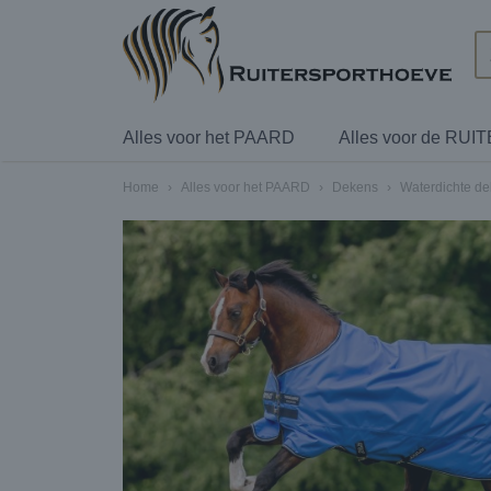
Alles voor het PAARD
Alles voor de RUI
Home
›
Alles voor het PAARD
›
Dekens
›
Waterdichte d