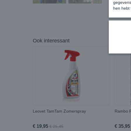
gegevens 
hen hebt 
Ook interessant
Leovet TamTam Zomerspray
Rambo F
€ 19,95
€ 35,95
€ 25,45