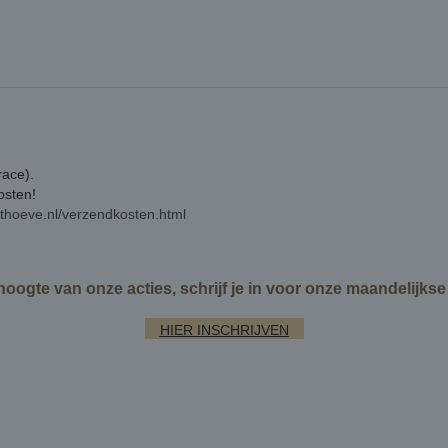
race).
kosten!
rthoeve.nl/verzendkosten.html
 hoogte van onze acties, schrijf je in voor onze maandelijks
HIER INSCHRIJVEN