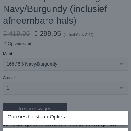
Navy/Burgundy (inclusief
afneembare hals)
€ 419,95
€ 299,95
(inclusief btw 21%)
✓
Op voorraad
Maat
Aantal
In winkelwagen
Cookies toestaan Opties
De Rambo Optimo Turnout is de ultieme deken voor optimale
bewegingsvrijheid en heeft een 0 grams vulling en een afneembare