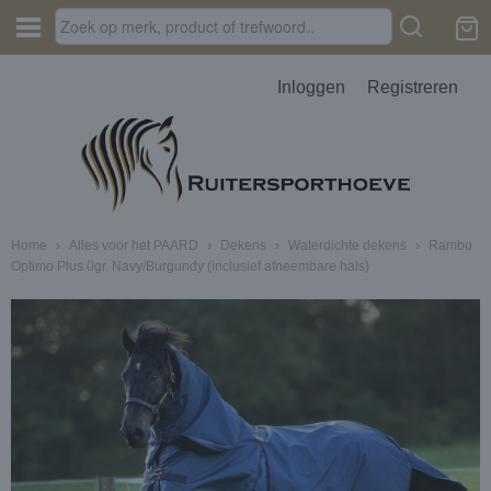
Inloggen
Registreren
Home
›
Alles voor het PAARD
›
Dekens
›
Waterdichte dekens
›
Rambo
Optimo Plus 0gr. Navy/Burgundy (inclusief afneembare hals)