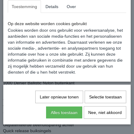
hals met 150 grams vulling.
Toestemming
Details
Over
De buitenstof is gemaakt van zeer sterk ballistic nylon en de
binnenzijde van de deken is voorzien van een permanente
polyester antibacteriële laag.
Op deze website worden cookies gebruikt
De deken is voorzien van een V-Front sluiting op de borst, hoge
Cookies worden door ons gebruikt voor verkeersanalyse, het
loopsplit, drie kruissingels, achterbeen uitsparing, bilkoord, een
aanbieden van sociale media-functies en het personaliseren
staartflap en reflectie strepen.
van informatie en advertenties. Daarnaast verlenen we onze
De deken is voorzien van het Horseware Linersysteem (liner niet
sociale media-, advertentie- en analysepartners toegang tot
inclusief)
informatie over hoe u onze site gebruikt. Zij kunnen deze
Kleur: Navy/Burgundy
informatie gebruiken in combinatie met andere gegevens die
Pasvorm: de deken valt een maat ruimer!
zij mogelijk hebben verzameld door uw gebruik van hun
diensten of die u hen hebt verstrekt.
Eigenschappen:
1000 Denier Ballistic Nylon buitenkant
Buitendeken met 0 grams vulling
Inclusief afneemare hals 150gr.
Later opnieuw tonen
Selectie toestaan
Voorzien van het Liner systeem (liner niet inclusief)
Waterdicht, ademend en vuilafstotend
Alles toestaan
Nee, niet akkoord
Gepatenteerde 'V' borstsluiting
Hoge loopsplit
Gepatenteerde beenuitsparing achter
Quick release buiksingels