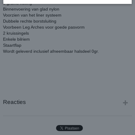
0 grams vulling
Binnenvoering van glad nylon
Voorzien van het liner systeem
Dubbele rechte borstsluiting
Voorbeen Leg Arches voor goede pasvorm
2 kruissingels
Enkele bilriem
Staartflap
Wordt geleverd inclusief afneembaar halsdeel 0gr.
Reacties