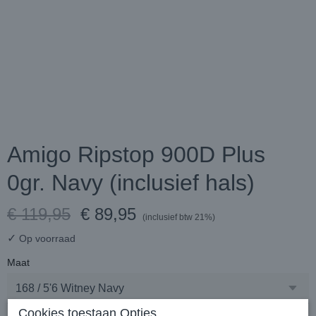
Amigo Ripstop 900D Plus
0gr. Navy (inclusief hals)
€ 119,95
€ 89,95
(inclusief btw 21%)
✓
Op voorraad
Maat
Cookies toestaan Opties