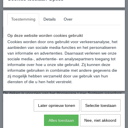
Aantal
Toestemming
Details
Over
In winkelwagen
Op deze website worden cookies gebruikt
Cookies worden door ons gebruikt voor verkeersanalyse, het
Deze waterdichte deken is gemaakt van 900D ripstop polyester en
aanbieden van sociale media-functies en het personaliseren
heeft een gladde nylon binnenvoering.
van informatie en advertenties. Daarnaast verlenen we onze
De deken is waterdicht, ademend en zonder vulling.
sociale media-, advertentie- en analysepartners toegang tot
Voorzien van een dubbele rechte borstsluiting, "leg arches" bij de
informatie over hoe u onze site gebruikt. Zij kunnen deze
voorbenen voor meer bewegingsvrijheid, kruissingels, bilriem en
informatie gebruiken in combinatie met andere gegevens die
staartflap.
zij mogelijk hebben verzameld door uw gebruik van hun
De deken wordt geleverd met afneembaar halsdeel (0 gram) voor
diensten of die u hen hebt verstrekt.
volledige bescherming.
De deken is voorzien van het Horseware Liner Systeem waardoor
je, met de los verkrijgbare onderdekens, de deken in een
handomdraai warmer maakt.
Later opnieuw tonen
Selectie toestaan
Kleur: Navy (donkerblauw)
Eigenschappen
:
Alles toestaan
Nee, niet akkoord
Buitenstof van 900D ripstop polyester