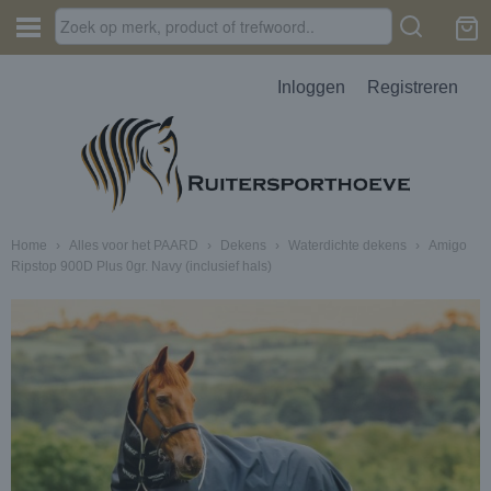
Inloggen
Registreren
Home
›
Alles voor het PAARD
›
Dekens
›
Waterdichte dekens
›
Amigo
Ripstop 900D Plus 0gr. Navy (inclusief hals)