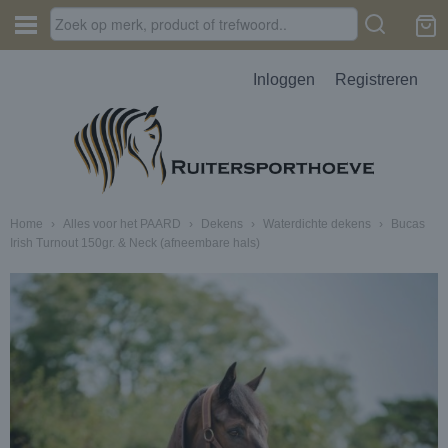
Inloggen
Registreren
Home
›
Alles voor het PAARD
›
Dekens
›
Waterdichte dekens
›
Bucas
Irish Turnout 150gr. & Neck (afneembare hals)