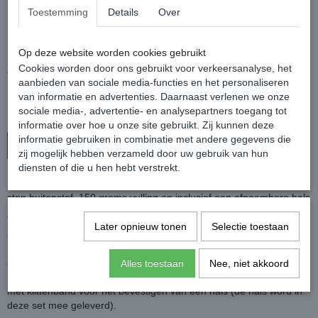
Maat
Toestemming
Details
Over
Op deze website worden cookies gebruikt
Cookies worden door ons gebruikt voor verkeersanalyse, het
Aantal
aanbieden van sociale media-functies en het personaliseren
van informatie en advertenties. Daarnaast verlenen we onze
sociale media-, advertentie- en analysepartners toegang tot
informatie over hoe u onze site gebruikt. Zij kunnen deze
informatie gebruiken in combinatie met andere gegevens die
In winkelwagen
zij mogelijk hebben verzameld door uw gebruik van hun
diensten of die u hen hebt verstrekt.
Deze deken is waterdicht en ademend met een 1200 denier Rip-
stop buitenstof, 150 grams vulling en inclusief een afneembare hals
Voorzien van een Snap-lock magnetische voorsluiting en een
Later opnieuw tonen
Selectie toestaan
enkele voorsluiting met klittenbandoverslag, schouderplooien voor
meer bewegingsvrijheid bij de schouder, kruissingels, bilkoord en
een staartflap.
Alles toestaan
Nee, niet akkoord
De deken heeft een gladde binnenvoering en bevestigingspunten
met klittenband voor het bevestigen van een hals (de hals word in
deze set mee geleverd).