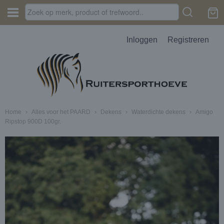
Inloggen
Registreren
Home
›
Alles voor het PAARD
›
Dekens
›
Waterdichte dekens
›
Amigo
Ripstop 900D 100gr.