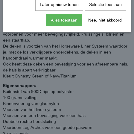
Deze waterdichte deken is gemaakt van 900D ripstop polyester en
Later opnieuw tonen
Selectie toestaan
heeft een 100 grams vulling.
De deken is waterdicht, ademend en heeft een gladde nylon
Alles toestaan
Nee, niet akkoord
binnenvoering.
Voorzien van een dubbele rechte borstsluiting, "leg arches" bij de
voorbenen voor meer bewegingsvrijheid, kruissingels, bilriem en
een staartflap.
De deken is voorzien van het Horseware Liner Systeem waardoor
je, met de los verkrijgbare onderdekens, de deken in een
handomdraai warmer maakt.
Ook heeft deze deken een bevestiging voor een afneembare hals,
de hals is apart verkrijgbaar.
Kleur: Dynasty Green of Navy/Titanium
Eigenschappen
:
Buitenstof van 900D ripstop polyester
100 grams vulling
Binnenvoering van glad nylon
Voorzien van het liner systeem
Voorzien van een bevestiging voor een hals
Dubbele rechte borstsluiting
Voorbeen Leg Arches voor een goede pasvorm
2 kruissingels