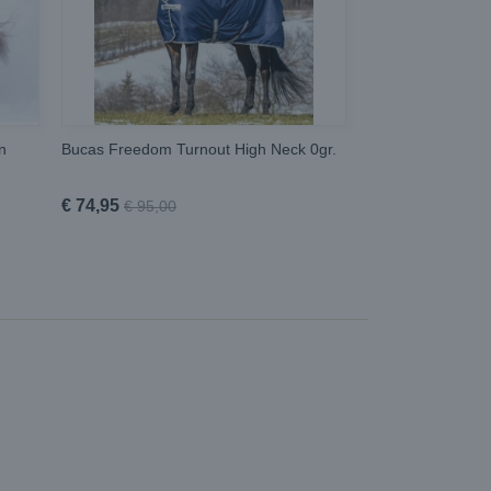
n
Bucas Freedom Turnout High Neck 0gr.
€ 74,95
€ 95,00