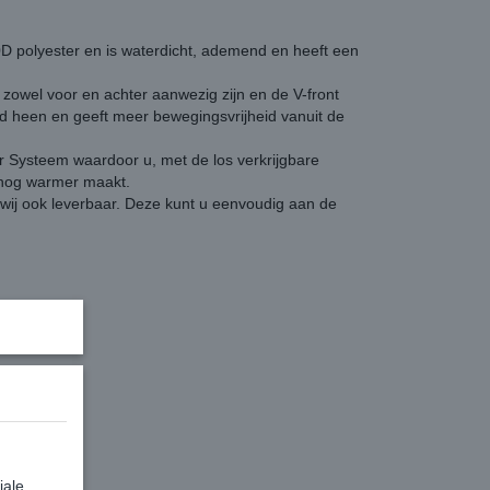
 polyester en is waterdicht, ademend en heeft een
 zowel voor en achter aanwezig zijn en de V-front
ard heen en geeft meer bewegingsvrijheid vanuit de
r Systeem waardoor u, met de los verkrijgbare
nog warmer maakt.
ij ook leverbaar. Deze kunt u eenvoudig aan de
iale