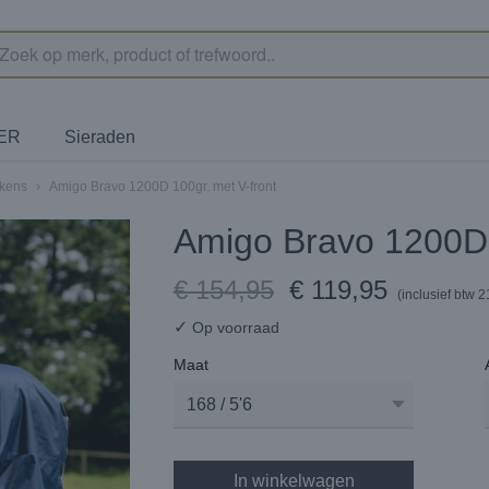
TER
Sieraden
ekens
›
Amigo Bravo 1200D 100gr. met V-front
Amigo Bravo 1200D 
€ 154,95
€ 119,95
(inclusief btw 
✓
Op voorraad
Maat
In winkelwagen