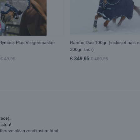
lymask Plus Vliegenmasker
Rambo Duo 100gr. (inclusief hals e
300gr. liner)
€ 349,95
€ 49,95
€ 469,95
race).
kosten!
rthoeve.nl/verzendkosten.html