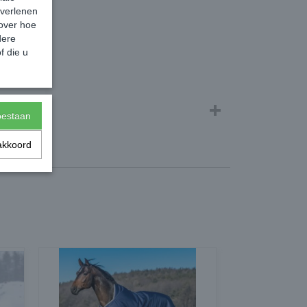
 verlenen
 over hoe
dere
f die u
toestaan
akkoord