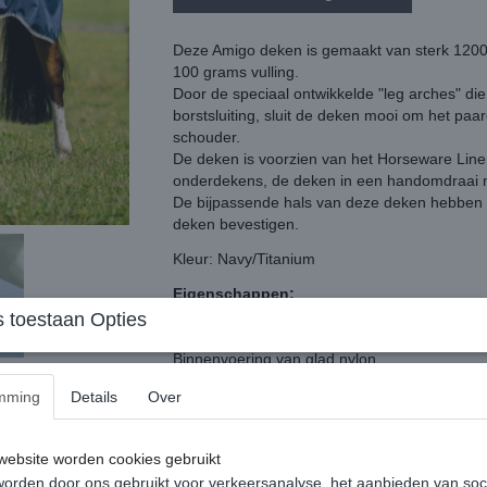
Deze Amigo deken is gemaakt van sterk 1200D
100 grams vulling.
Door de speciaal ontwikkelde "leg arches" die
borstsluiting, sluit de deken mooi om het pa
schouder.
De deken is voorzien van het Horseware Line
onderdekens, de deken in een handomdraai 
De bijpassende hals van deze deken hebben w
deken bevestigen.
Kleur: Navy/Titanium
Eigenschappen:
Buitenstof van 1200D polyester
 toestaan Opties
100 gram vulling
Binnenvoering van glad nylon
Voorzien van het liner systeem
mming
Details
Over
Voorbeen en achterbeen Leg Arches
V-front borstsluiting
Kruissingels
ebsite worden cookies gebruikt
Aansluiting voor afneembaar halsdeel
orden door ons gebruikt voor verkeersanalyse, het aanbieden van soc