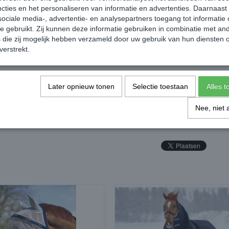
Enkele bilriem
cties en het personaliseren van informatie en advertenties. Daarnaast
Staartflap
ociale media-, advertentie- en analysepartners toegang tot informatie
te gebruikt. Zij kunnen deze informatie gebruiken in combinatie met an
die zij mogelijk hebben verzameld door uw gebruik van hun diensten o
verstrekt.
Reacties
Later opnieuw tonen
Selectie toestaan
Alles 
Nee, niet 