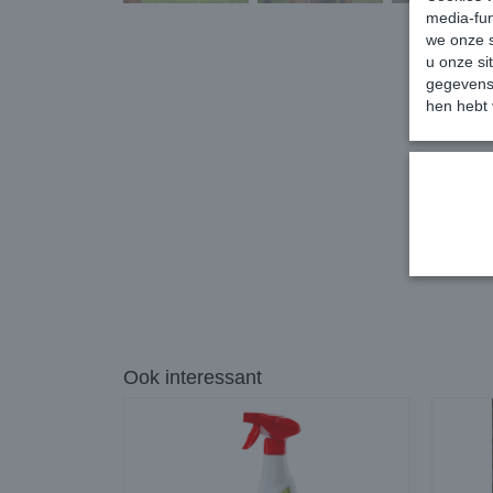
media-fun
we onze s
u onze si
gegevens 
hen hebt 
Ook interessant