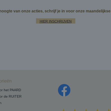
 hoogte van onze acties, schrijf je in voor onze maandelijks
HIER INSCHRIJVEN
orieën
oor het PAARD
oor de RUITER
n