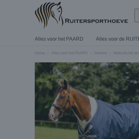
Alles voor het PAARD
Alles voor de RUI
Home
›
Alles voor het PAARD
›
Dekens
›
Waterdichte d