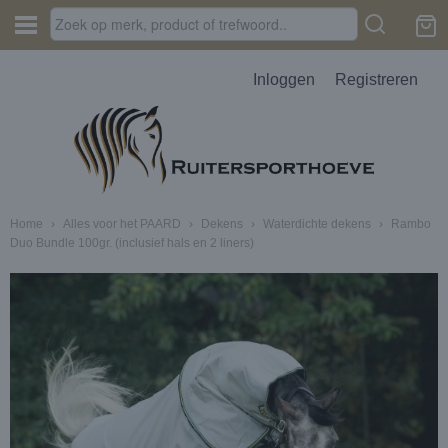
Inloggen
Registreren
Home
›
Alles voor het PAARD
›
Dekens
›
Waterdichte dekens
›
Rambo
Duo Bundle 100gr. (inclusief hals en 2 liners)