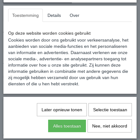
De Rambo Duo in een complete set met een 100 gram liner en een
Toestemming
Details
Over
300 gram liner!
De deken zelf heeft een 100 grams vulling en kan dus eenvoudig
warmer gemaakt worden met de bijgeleverde liners.
Op deze website worden cookies gebruikt
Cookies worden door ons gebruikt voor verkeersanalyse, het
De onderdeken (liner) is heel gemakkelijk aan de outdoordeken te
aanbieden van sociale media-functies en het personaliseren
bevestigen, zodat je ten alle tijden de warmte zelf kunt bepalen.
van informatie en advertenties. Daarnaast verlenen we onze
De deken is voorzien van een afneembare hals met 100 gram
sociale media-, advertentie- en analysepartners toegang tot
vulling.
informatie over hoe u onze site gebruikt. Zij kunnen deze
Door de speciaal ontwikkelde "leg arches"en V-front sluitsysteem
informatie gebruiken in combinatie met andere gegevens die
sluit de deken mooi om het paard heen en geeft meer
zij mogelijk hebben verzameld door uw gebruik van hun
bewegingsvrijheid vanuit de schouder.
diensten of die u hen hebt verstrekt.
Kleur: Grey/Teal, Gold & Navy
Eigenschappen:
1000 Denier Ballistic Nylon buitenkant
Later opnieuw tonen
Selectie toestaan
Buitendeken met 100 grams vulling
Inclusief afneembaar halsdeel met 100 gram vulling
Inclusief liner 100 gram
Alles toestaan
Nee, niet akkoord
Inclusief liner 300 gram
Waterdicht, ademend en vuilafstotend