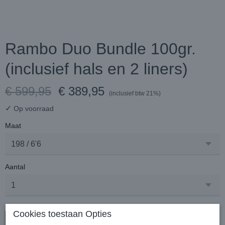
Rambo Duo Bundle 100gr.
(inclusief hals en 2 liners)
€ 599,95
€ 389,95
(inclusief btw 21%)
✓
Op voorraad
Maat
Aantal
Cookies toestaan Opties
In winkelwagen