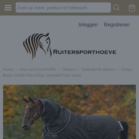
Inloggen
Registreren
Home
›
Alles voor het PAARD
›
Dekens
›
Waterdichte dekens
›
Amigo
Bravo 1200D Plus 250gr. (inclusief hals) Zwart