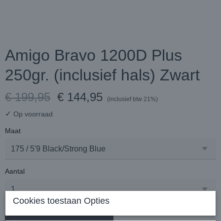
Amigo Bravo 1200D Plus
250gr. (inclusief hals) Zwart
€ 199,95
€ 144,95
(inclusief btw 21%)
✓
Op voorraad
Maat
Aantal
Cookies toestaan Opties