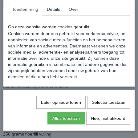
In winkelwagen
Toestemming
Details
Over
De Amigo Bravo 12 is gemaakt van sterk 1200D polyester en heeft
een gladde nylon binnenvoering.
Op deze website worden cookies gebruikt
De deken is waterdicht, ademend en heeft een 250 grams vulling.
Cookies worden door ons gebruikt voor verkeersanalyse, het
Door de speciaal ontwikkelde "leg arches" die zowel voor en achter
aanbieden van sociale media-functies en het personaliseren
aanwezig zijn en het V-front sluitsysteem, sluit de deken mooi om
van informatie en advertenties. Daarnaast verlenen we onze
het paard heen en geeft meer bewegingsvrijheid vanuit de
sociale media-, advertentie- en analysepartners toegang tot
schouder.
informatie over hoe u onze site gebruikt. Zij kunnen deze
De deken wordt geleverd met afneembaar halsdeel (150 gram)
informatie gebruiken in combinatie met andere gegevens die
voor volledige bescherming.
zij mogelijk hebben verzameld door uw gebruik van hun
De deken is voorzien van het Horseware Liner Systeem waardoor
diensten of die u hen hebt verstrekt.
u, met de los verkrijgbare onderdekens, de deken in een
handomdraai nog warmer maakt.
Wordt geleverd inclusief afneembaar halsdeel!
Later opnieuw tonen
Selectie toestaan
Kleur: Black/Strong Blue of Black/Titanium.
Eigenschappen
:
Alles toestaan
Nee, niet akkoord
Buitenstof van 1200D polyester
Waterdichtheid 3000 mm/m
250 grams fiberfill vulling