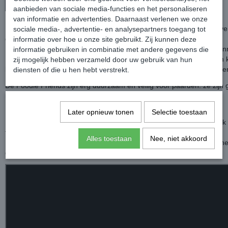
In winkelwagen
aanbieden van sociale media-functies en het personaliseren
van informatie en advertenties. Daarnaast verlenen we onze
De Excellent Horse Foodie Friends zijn speciaal ontwikkeld om stalve
sociale media-, advertentie- en analysepartners toegang tot
gaan.
informatie over hoe u onze site gebruikt. Zij kunnen deze
Ideaal voor paarden die snel last hebben van stalverveling of snel on
informatie gebruiken in combinatie met andere gegevens die
Deze fruitige vriendjes vrolijken niet alleen de stal op, maar paarden
zij mogelijk hebben verzameld door uw gebruik van hun
knabbelen op het speeltje of met de armen en benen van touw spele
diensten of die u hen hebt verstrekt.
De Foodie Friends zijn erg duurzaam en veilig voor paarden: ze zijn
natuurlijk leer en stevig touw en de naden zijn dubbel gestikt.
De vulling is gemaakt van kokosvezel en jute.
Later opnieuw tonen
Selectie toestaan
De vriendjes houden paarden graag gezelschap in de stal, maar ook
trailer.
Alles toestaan
Nee, niet akkoord
Dankzij de lus kun je het speeltje gemakkelijk ophangen. Of knoop he
de touwen op de gewenste plek.