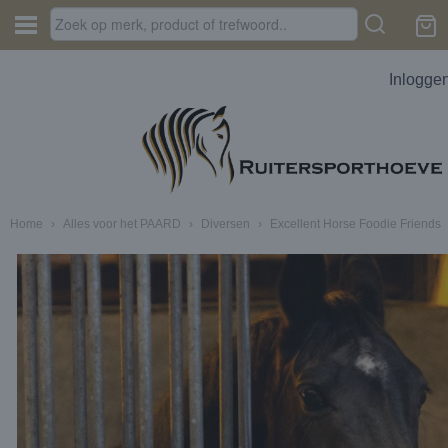
Inlogge
Home
›
Alles voor het PAARD
›
Diversen
›
Excellent Horse Foodie Friends