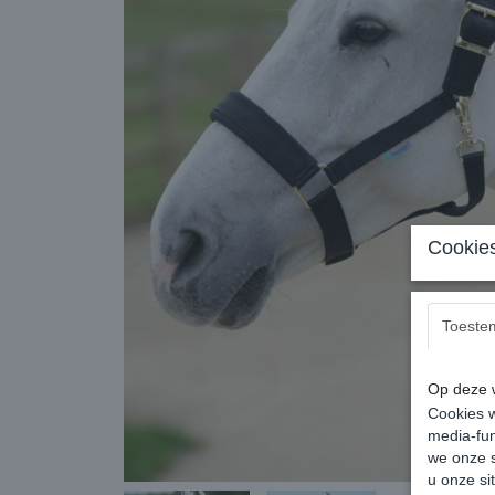
Cookies
Toeste
Op deze w
Cookies w
media-fun
we onze s
u onze si