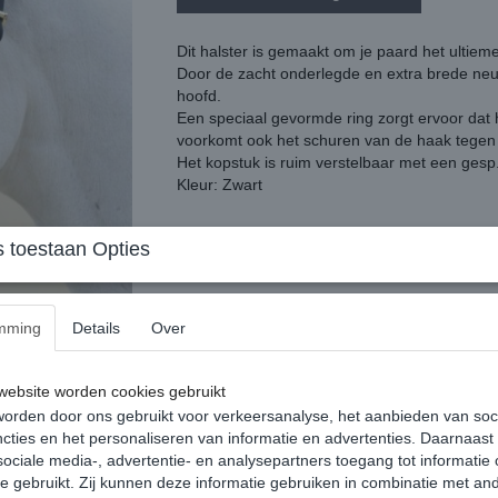
Dit halster is gemaakt om je paard het ultiem
Door de zacht onderlegde en extra brede neusr
hoofd.
Een speciaal gevormde ring zorgt ervoor dat h
voorkomt ook het schuren van de haak tegen 
Het kopstuk is ruim verstelbaar met een gesp
Kleur: Zwart
 toestaan Opties
mming
Details
Over
Reacties
ebsite worden cookies gebruikt
orden door ons gebruikt voor verkeersanalyse, het aanbieden van soc
cties en het personaliseren van informatie en advertenties. Daarnaast
ociale media-, advertentie- en analysepartners toegang tot informatie
te gebruikt. Zij kunnen deze informatie gebruiken in combinatie met an