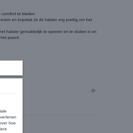
e comfort te bieden.
iem en kopstuk zit dit halster erg prettig om het
et halster gemakkelijk te openen en te sluiten is en
het paard.
.
iale
 verlenen
 over hoe
dere