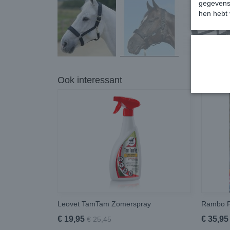
gegevens 
hen hebt 
Ook interessant
Leovet TamTam Zomerspray
Rambo F
€ 19,95
€ 35,95
€ 25,45