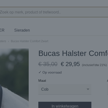
TER
Sieraden
sters
›
Bucas Halster Comfort Zwart
Bucas Halster Comf
€ 35,00
€ 29,95
(inclusief btw 21%)
✓
Op voorraad
Maat
In winkelwagen