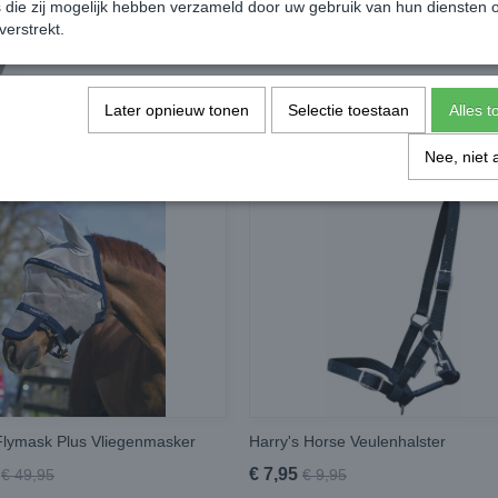
die zij mogelijk hebben verzameld door uw gebruik van hun diensten o
verstrekt.
Later opnieuw tonen
Selectie toestaan
Alles 
Nee, niet 
lymask Plus Vliegenmasker
Harry's Horse Veulenhalster
€ 7,95
€ 49,95
€ 9,95