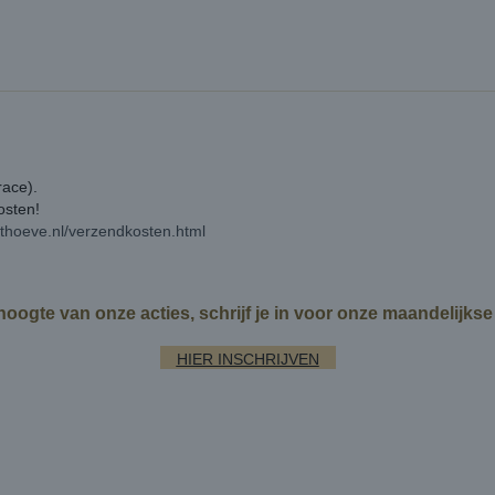
race).
kosten!
rthoeve.nl/verzendkosten.html
 hoogte van onze acties, schrijf je in voor onze maandelijks
HIER INSCHRIJVEN