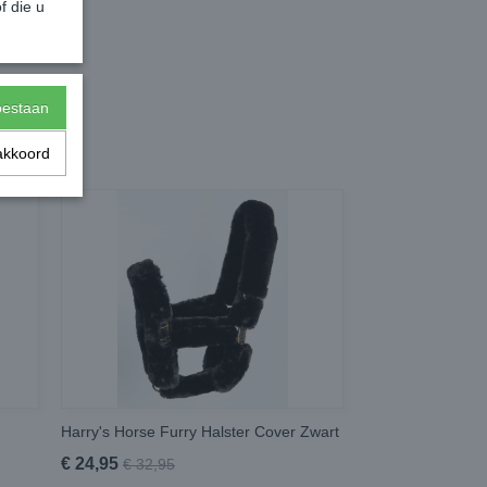
f die u
toestaan
akkoord
Harry's Horse Furry Halster Cover Zwart
€ 24,95
€ 32,95