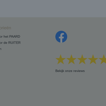
orieën
oor het PAARD
oor de RUITER
n
Bekijk onze reviews