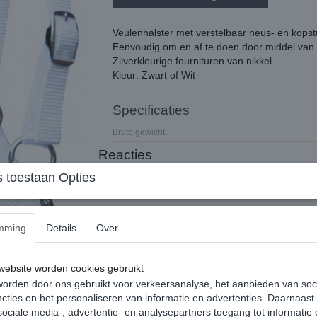
Veulenhalster met verstelbaar neus- en kopst
Eenvoudig om en af te doen door middel van e
Zilverkleurige fournituren van nikkel.
Kleur: Zwart of Wit
Specificaties
Bruto gewicht
Reacties
 toestaan Opties
mming
Details
Over
ebsite worden cookies gebruikt
orden door ons gebruikt voor verkeersanalyse, het aanbieden van soc
cties en het personaliseren van informatie en advertenties. Daarnaast
ociale media-, advertentie- en analysepartners toegang tot informatie