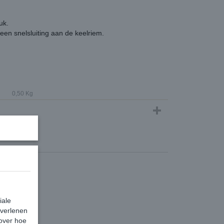
uk.
en snelsluiting aan de keelriem.
0,50 Kg
iale
 verlenen
 over hoe