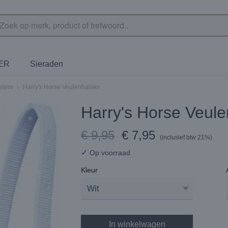
TER
Sieraden
sters
›
Harry's Horse Veulenhalster
Harry's Horse Veule
€ 9,95
€ 7,95
(inclusief btw 21%)
✓
Op voorraad
Kleur
In winkelwagen