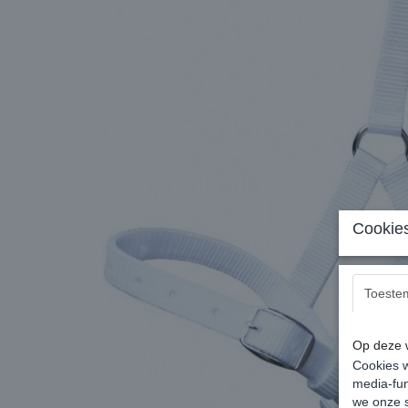
Cookies
Toeste
Op deze w
Cookies w
media-fun
we onze s