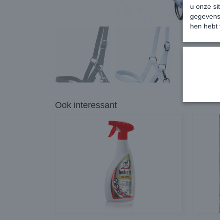
u onze si
gegevens 
hen hebt 
Ook interessant