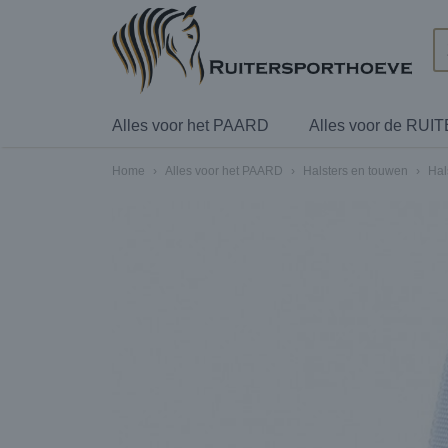
Alles voor het PAARD
Alles voor de RUI
Home
›
Alles voor het PAARD
›
Halsters en touwen
›
Hal