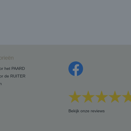
orieën
oor het PAARD
oor de RUITER
n
Bekijk onze reviews