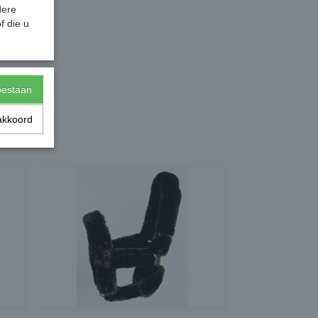
dere
f die u
toestaan
akkoord