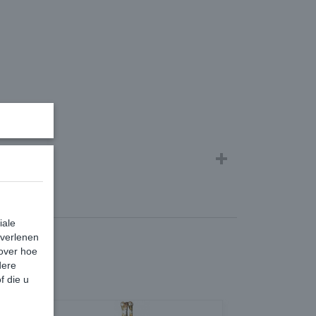
iale
 verlenen
 over hoe
dere
f die u