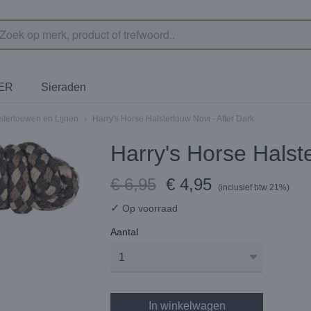
TER
Sieraden
stertouwen en Lijnen
›
Harry's Horse Halstertouw Novi - After Dark
Harry's Horse Halste
€ 6,95
€ 4,95
(inclusief btw 21%)
✓
Op voorraad
Aantal
In winkelwagen