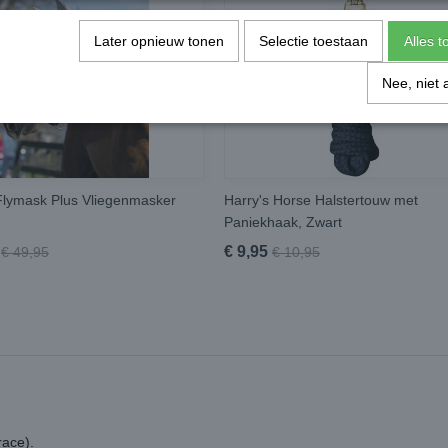
Later opnieuw tonen
Selectie toestaan
Alles 
Nee, niet 
lymask Plus Vliegenmasker
Harry's Horse Halstertouw met
Paniekhaak, Zwart
€ 9,95
€ 49,95
€ 10,95
race).