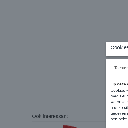
Cookies
Toeste
Op deze w
Cookies w
media-fun
we onze s
u onze si
gegevens 
Ook interessant
hen hebt 