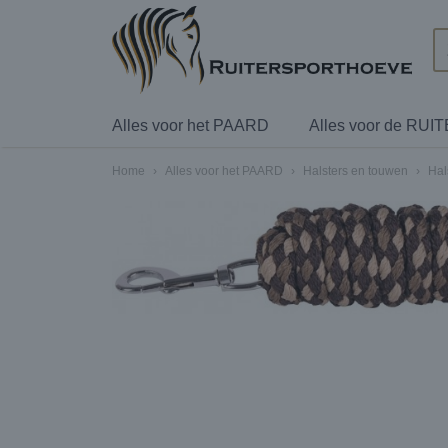
Alles voor het PAARD
Alles voor de RUI
Home
›
Alles voor het PAARD
›
Halsters en touwen
›
Hal