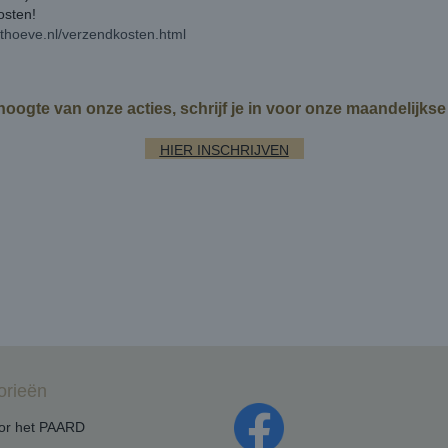
kosten!
rthoeve.nl/verzendkosten.html
 hoogte van onze acties, schrijf je in voor onze maandelijks
HIER INSCHRIJVEN
orieën
oor het PAARD