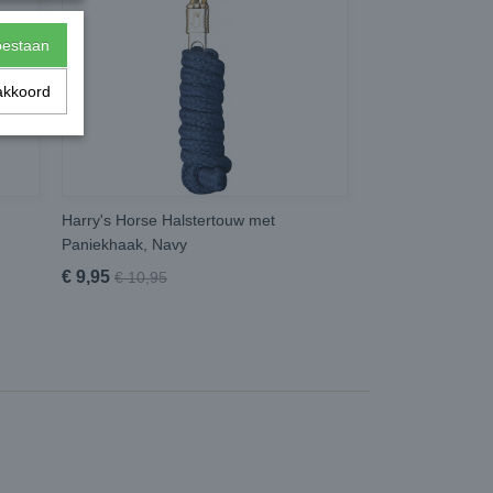
toestaan
akkoord
Harry's Horse Halstertouw met
Paniekhaak, Navy
€ 9,95
€ 10,95