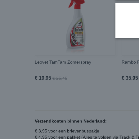
Leovet TamTam Zomerspray
Rambo F
€ 19,95
€ 35,95
€ 25,45
Verzendkosten binnen Nederland:
€ 3,95 voor een brievenbuspakje
€ 4,95 voor een pakket (Alles te volgen via Track & T