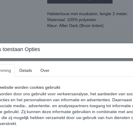
Halstertouw met muskaton, lengte 2 meter.
Materiaal: 100% polyester.
Kleur: After Dark (Bruin tinten)
 toestaan Opties
Reacties
mming
Details
Over
ebsite worden cookies gebruikt
orden door ons gebruikt voor verkeersanalyse, het aanbieden van soc
cties en het personaliseren van informatie en advertenties. Daarnaast
ociale media-, advertentie- en analysepartners toegang tot informatie
te gebruikt. Zij kunnen deze informatie gebruiken in combinatie met an
die zij mogelijk hebben verzameld door uw gebruik van hun diensten o
verstrekt.