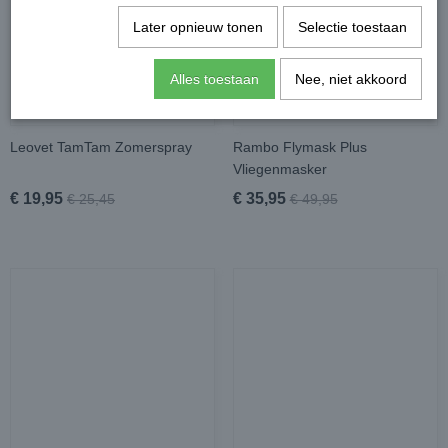
Later opnieuw tonen
Selectie toestaan
Alles toestaan
Nee, niet akkoord
Leovet TamTam Zomerspray
Rambo Flymask Plus
Vliegenmasker
€ 19,95
€ 35,95
€ 25,45
€ 49,95