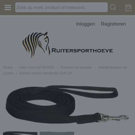
Inloggen
Registreren
Home
›
Alles voor het PAARD
›
Halsters en touwen
›
Halstertouwen en
Lijnen
›
Harry's Horse Halsterlijn Soft 2m