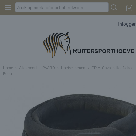
Inlogge
Home
›
Alles voor het PAARD
›
Hoefschoenen
›
F.R.A. Cavallo Hoefschoen
Boot)