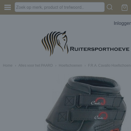
Inlogge
Home
›
Alles voor het PAARD
›
Hoefschoenen
›
F.R.A. Cavallo Hoefschoe