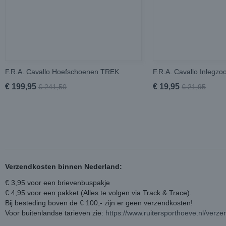
F.R.A. Cavallo Hoefschoenen TREK
F.R.A. Cavallo Inlegzoo
€ 199,95
€ 19,95
€ 241,50
€ 21,95
Verzendkosten binnen Nederland:
€ 3,95 voor een brievenbuspakje
€ 4,95 voor een pakket (Alles te volgen via Track & Trace).
Bij besteding boven de € 100,- zijn er geen verzendkosten!
Voor buitenlandse tarieven zie:
https://www.ruitersporthoeve.nl/verz