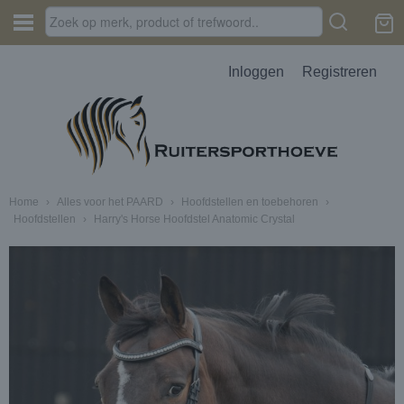
Inloggen
Registreren
Home
›
Alles voor het PAARD
›
Hoofdstellen en toebehoren
›
Hoofdstellen
›
Harry's Horse Hoofdstel Anatomic Crystal