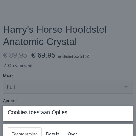
Harry's Horse Hoofdstel
Anatomic Crystal
€ 89,95
€ 69,95
(inclusief btw 21%)
✓
Op voorraad
Maat
Aantal
Cookies toestaan Opties
In winkelwagen
Toestemming
Details
Over