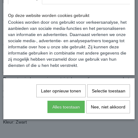
Lederen, extra soft hoofdstel met speciale, anatomische
Op deze website worden cookies gebruikt
eigenschappen.
Cookies worden door ons gebruikt voor verkeersanalyse, het
Dit hoofdstel is uitgevoerd met fraaie kristallen op de frontriem en
aanbieden van sociale media-functies en het personaliseren
het kopstuk is ook extra zacht en anatomisch gevormd.
van informatie en advertenties. Daarnaast verlenen we onze
Uitgevoerd met hangende frontriem, dit draagt bij aan verminderde
sociale media-, advertentie- en analysepartners toegang tot
druk bij de oren van het paard.
informatie over hoe u onze site gebruikt. Zij kunnen deze
Blinde sluitingen aan bakstukken en teugels.
informatie gebruiken in combinatie met andere gegevens die
Het hoofdstel wordt geleverd inclusief webband teugels.
zij mogelijk hebben verzameld door uw gebruik van hun
diensten of die u hen hebt verstrekt.
Een anatomisch hoofdstel kan zeker bijdragen aan meer comfort
voor het paard en dus verbeterde prestaties.
De anatomische neusriem ontziet de gevoelige zenuwen van het
paardenhoofd. Er is nog steeds minder druk op de neusvleugels
Later opnieuw tonen
Selectie toestaan
wat de ademhaling ten goede komt en de prestaties kan
verbeteren. De neusriem bevordert tevens een stillere ligging van
het bit.
Alles toestaan
Nee, niet akkoord
De keelriem zorgt voor stabiliteit doordat het hoofdstel op zijn plek
blijft.
Kleur: Zwart