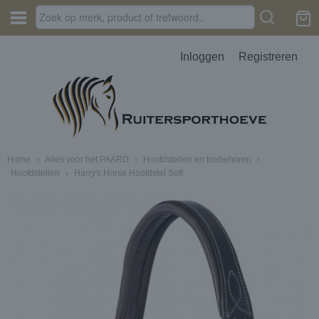
Inloggen
Registreren
Home
›
Alles voor het PAARD
›
Hoofdstellen en toebehoren
›
Hoofdstellen
›
Harry's Horse Hoofdstel Soft