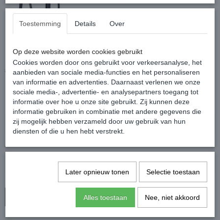
Toestemming
Details
Over
Harry's Horse Hoofdstel Soft
Op deze website worden cookies gebruikt
Cookies worden door ons gebruikt voor verkeersanalyse, het
€ 69,95
€ 59,95
aanbieden van sociale media-functies en het personaliseren
(inclusief btw 21%)
van informatie en advertenties. Daarnaast verlenen we onze
✓
Op voorraad
sociale media-, advertentie- en analysepartners toegang tot
informatie over hoe u onze site gebruikt. Zij kunnen deze
Maat
informatie gebruiken in combinatie met andere gegevens die
zij mogelijk hebben verzameld door uw gebruik van hun
diensten of die u hen hebt verstrekt.
Aantal
Later opnieuw tonen
Selectie toestaan
In winkelwagen
Alles toestaan
Nee, niet akkoord