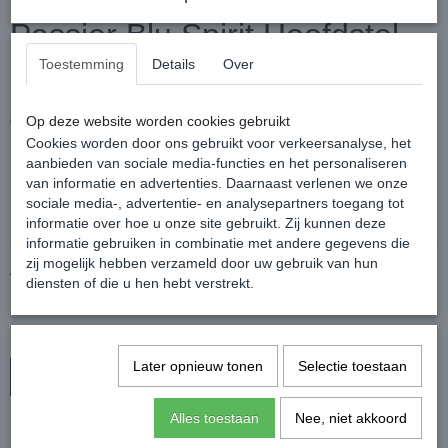
Passier Blu Spirit Hoofdstel
Toestemming
Details
Over
Limited Grey Crystals
€ 250,00
€ 179,95
Op deze website worden cookies gebruikt
(inclusief btw 21%)
Cookies worden door ons gebruikt voor verkeersanalyse, het
✓
Op voorraad
aanbieden van sociale media-functies en het personaliseren
van informatie en advertenties. Daarnaast verlenen we onze
Kleur/maat
sociale media-, advertentie- en analysepartners toegang tot
informatie over hoe u onze site gebruikt. Zij kunnen deze
informatie gebruiken in combinatie met andere gegevens die
zij mogelijk hebben verzameld door uw gebruik van hun
Aantal
diensten of die u hen hebt verstrekt.
Later opnieuw tonen
Selectie toestaan
In winkelwagen
Alles toestaan
Nee, niet akkoord
Het populaire Blu Spirit hoofdstel maar dan met exclusieve Grey