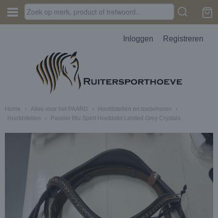
Inloggen
Registreren
Home
›
Alles voor het PAARD
›
Hoofdstellen en toebehoren
›
Hoofdstellen
›
Passier Blu Spirit Hoofdstel Limited Grey Crystals