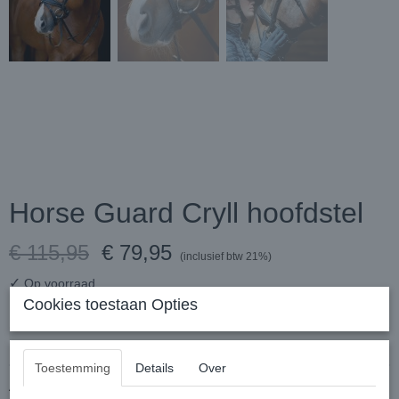
Horse Guard Cryll hoofdstel
€ 115,95
€ 79,95
(inclusief btw 21%)
✓
Op voorraad
Cookies toestaan Opties
Maat
Toestemming
Details
Over
Aantal