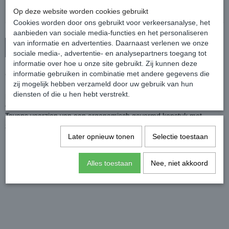
Op deze website worden cookies gebruikt
Cookies worden door ons gebruikt voor verkeersanalyse, het
aanbieden van sociale media-functies en het personaliseren
van informatie en advertenties. Daarnaast verlenen we onze
In winkelwagen
sociale media-, advertentie- en analysepartners toegang tot
informatie over hoe u onze site gebruikt. Zij kunnen deze
informatie gebruiken in combinatie met andere gegevens die
Chique leren hoofdstel met gecombineerde neusriem.
zij mogelijk hebben verzameld door uw gebruik van hun
De anatomisch aansnoer neusriem is voorzien van een zachte
diensten of die u hen hebt verstrekt.
padding en heeft aan de onder- en bovenkant een elegante
glitterafwerking.
Tevens voorzien van een ergonomisch gevormd kopstuk met
zachte padding voor optimaal comfort.
De gebogen frontriem is voorzien van glimmende steentjes.
Later opnieuw tonen
Selectie toestaan
Blinde sluitingen aan bakstukken en teugels.
Kleur: Zwart
Alles toestaan
Nee, niet akkoord
Het hoofdstel wordt geleverd inclusief supergrip teugels.