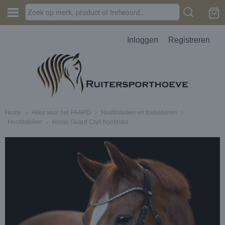
Inloggen
Registreren
Home
›
Alles voor het PAARD
›
Hoofdstellen en toebehoren
›
Hoofdstellen
›
Horse Guard Cryll hoofdstel