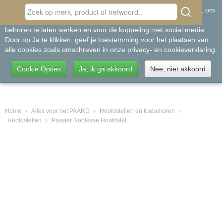
Inloggen
Registreren
Home
›
Alles voor het PAARD
›
Hoofdstellen en toebehoren
›
Hoofdstellen
›
Passier Noblesse Hoofdstel