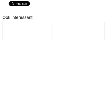
Ook interessant
Leovet TamTam Zomerspray
Rambo Flymask Plus
Vliegenmasker
€ 19,95
€ 35,95
€ 25,45
€ 49,95