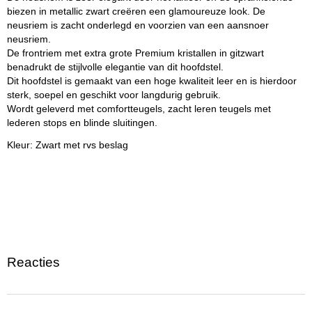
biezen in metallic zwart creëren een glamoureuze look. De
marketeers.
neusriem is zacht onderlegd en voorzien van een aansnoer
Cookies zijn kleine tekstdocumenten die door websites
neusriem.
kunnen worden gebruikt om de gebruikerservaring efficiënter
De frontriem met extra grote Premium kristallen in gitzwart
te maken.
benadrukt de stijlvolle elegantie van dit hoofdstel.
Dit hoofdstel is gemaakt van een hoge kwaliteit leer en is hierdoor
De wet bepaalt dat wij cookies op uw apparaat plaatsen als
sterk, soepel en geschikt voor langdurig gebruik.
deze strikt noodzakelijk zijn voor de werking van deze website.
Wordt geleverd met comfortteugels, zacht leren teugels met
Voor alle andere soorten cookies hebben wij uw toestemming
lederen stops en blinde sluitingen.
nodig. wat betekent dat cookies die als noodzakelijk zijn
gecategoriseerd, voornamelijk worden verwerkt op basis van
Kleur: Zwart met rvs beslag
AVG-art. 6 (1) (f). Alle overige cookies, dat wil zeggen die van
de soorten voorkeuren en advertenties, worden verwerkt op
basis van AVG-art. 6 (1) (a) AVG.
Deze website maakt gebruik van unieke soorten cookies.
sommige cookies worden geplaatst via aanbiedingen van
derden die op onze pagina's verschijnen.
Vermeld uw toestemmings-id en datum wanneer u contact
Reacties
met ons opneemt over uw toestemming.