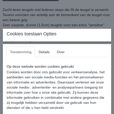
Zacht leren teugels met lederen stops die IN de teugel is verwerkt.
Tevens voorzien van antislip aan de binnenkant van de teugel voor
een betere grip.
Zeer soepele, dunne (1,5cm) teugels voor een extra "sensitive"
contact.
Cookies toestaan Opties
Afstand tussen de stops: 11cm.
Met nylon voering.
Maat: Cob (130cm) of Full (135cm)
Toestemming
Details
Over
Op deze website worden cookies gebruikt
Cookies worden door ons gebruikt voor verkeersanalyse, het
Reacties
aanbieden van sociale media-functies en het personaliseren
van informatie en advertenties. Daarnaast verlenen we onze
sociale media-, advertentie- en analysepartners toegang tot
informatie over hoe u onze site gebruikt. Zij kunnen deze
informatie gebruiken in combinatie met andere gegevens die
zij mogelijk hebben verzameld door uw gebruik van hun
diensten of die u hen hebt verstrekt.
Ook interessant