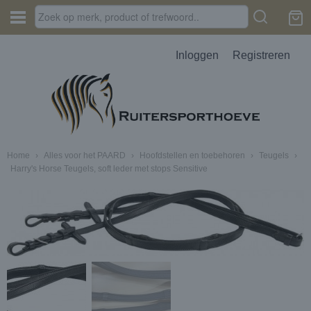
Inloggen
Registreren
Home
›
Alles voor het PAARD
›
Hoofdstellen en toebehoren
›
Teugels
›
Harry's Horse Teugels, soft leder met stops Sensitive