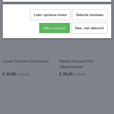
Later opnieuw tonen
Selectie toestaan
Alles toestaan
Nee, niet akkoord
Leovet TamTam Zomerspray
Rambo Flymask Plus
Vliegenmasker
€ 19,95
€ 35,95
€ 25,45
€ 49,95