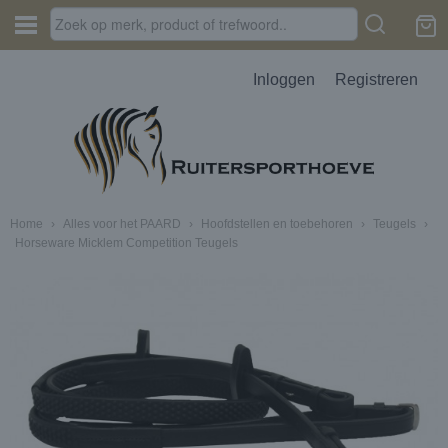
Inloggen
Registreren
Home
›
Alles voor het PAARD
›
Hoofdstellen en toebehoren
›
Teugels
›
Horseware Micklem Competition Teugels