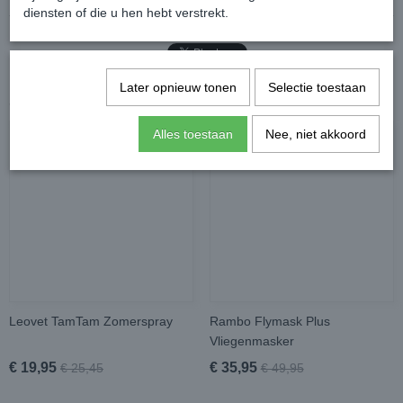
diensten of die u hen hebt verstrekt.
Later opnieuw tonen
Selectie toestaan
Ook interessant
Alles toestaan
Nee, niet akkoord
Leovet TamTam Zomerspray
Rambo Flymask Plus
Vliegenmasker
€ 19,95
€ 35,95
€ 25,45
€ 49,95