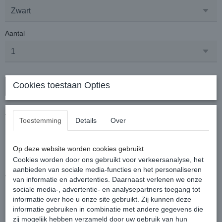
Aantal
Cookies toestaan Opties
In winkelwagen
Anti-slip rubber teugels die passen bij het Micklem Competition
Toestemming
Details
Over
hoofdstel, uiteraard zijn de teugels ook geschikt voor ieder ander
hoofdstel.
De teugels zijn voorzien van blinde RVS sluitingen.
Op deze website worden cookies gebruikt
Maat: Full, lengte circa 137 cm (totale lengte dus circa 274 cm)
Cookies worden door ons gebruikt voor verkeersanalyse, het
Breedte: 2 cm (rubber gedeelte)
aanbieden van sociale media-functies en het personaliseren
Verkrijgbaar in Zwart en Dark Havana (bruin)
van informatie en advertenties. Daarnaast verlenen we onze
sociale media-, advertentie- en analysepartners toegang tot
informatie over hoe u onze site gebruikt. Zij kunnen deze
Reacties
informatie gebruiken in combinatie met andere gegevens die
zij mogelijk hebben verzameld door uw gebruik van hun