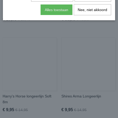
Leovet TamTam Zomerspray
Rambo Flymask Plus
Alles toestaan
Nee, niet akkoord
Vliegenmasker
€ 19,95
€ 35,95
€ 25,45
€ 49,95
Harry's Horse longeerlijn Soft
Shires Arma Longeerlijn
8m
€ 9,95
€ 9,95
€ 14,95
€ 14,95