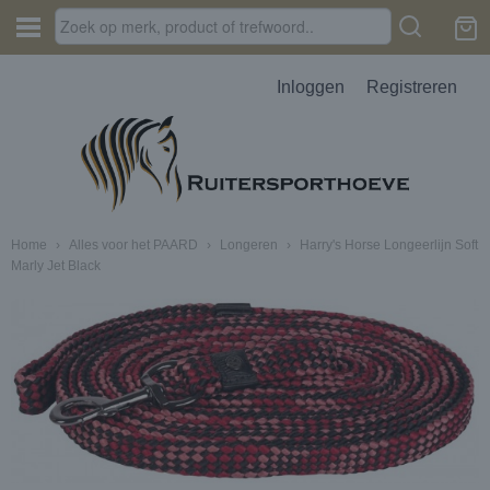
Inloggen
Registreren
Home
›
Alles voor het PAARD
›
Longeren
›
Harry's Horse Longeerlijn Soft
Marly Jet Black