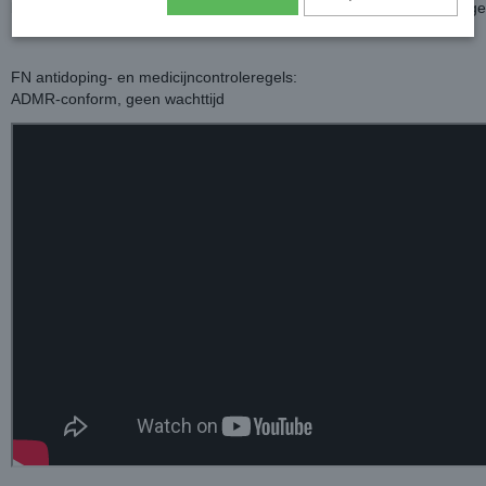
beschermende barrière. Hoeven worden gevoed en de huid wordt ge
FN antidoping- en medicijncontroleregels:
ADMR-conform, geen wachttijd