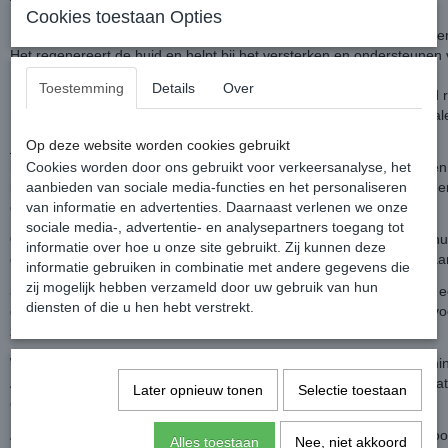
Cookies toestaan Opties
Dit is een zeer fijne lotion die vervelende jeuk verzacht en het schur
Het regenereert de huid en helpt bij het versterken en ondersteunen
natuurlijke ingrediënten.
Toestemming
Details
Over
Natuurlijke ingrediënten zoals goudsbloem, wortel en Sint-Janskruid
herstellen beschadigde huidgebieden en stimuleren haargroei op kal
Op deze website worden cookies gebruikt
Het bevat de volgende plantaardige ingrediënten:
Bio-zwavelvloeistof:
Cookies worden door ons gebruikt voor verkeersanalyse, het
Zwavel wordt gebruikt om bijvoorbeeld jeuk en 
krabben te verminderen en staat bekend om zijn positieve en regen
aanbieden van sociale media-functies en het personaliseren
de huid.
van informatie en advertenties. Daarnaast verlenen we onze
sociale media-, advertentie- en analysepartners toegang tot
Calendula-olie:
Verhoogt de veerkracht van gevoelige, ontstoken hu
informatie over hoe u onze site gebruikt. Zij kunnen deze
de huidregeneratie. Het bevordert de bloedsomloop en verhoogt daa
informatie gebruiken in combinatie met andere gegevens die
zij mogelijk hebben verzameld door uw gebruik van hun
Sint-Janskruidolie:
Verzacht irritaties en is bijzonder effectief voor
diensten of die u hen hebt verstrekt.
gebarsten huid. Ideaal voor het voeden van een gevoelige huid, bijvo
zomereczeem.
Wortelolie:
Gekenmerkt door zijn bijzonder hoge gehalte aan vitamin
A. Geschikt voor het voeden van een droge en gebarsten huid omdat
Later opnieuw tonen
Selectie toestaan
en soepel maakt en extreem hydraterend is.
Zonnebloemolie:
Werkt verzachtend en is hydraterend. Versterkt ook
Alles toestaan
Nee, niet akkoord