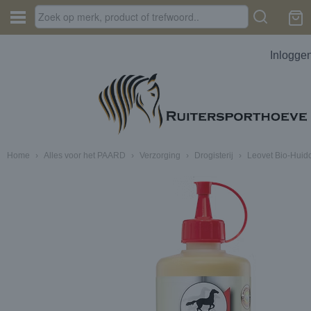
Inlogge
Home
›
Alles voor het PAARD
›
Verzorging
›
Drogisterij
›
Leovet Bio-Huido