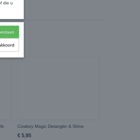
f die u
toestaan
akkoord
tr.
Cowboy Magic Detangler & Shine
€ 5,95