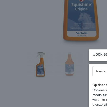
Cookies
Toeste
Op deze w
Cookies w
media-fun
we onze s
u onze si