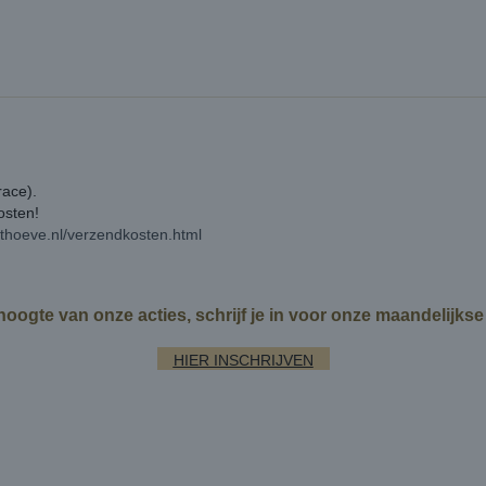
race).
kosten!
rthoeve.nl/verzendkosten.html
 hoogte van onze acties, schrijf je in voor onze maandelijks
HIER INSCHRIJVEN