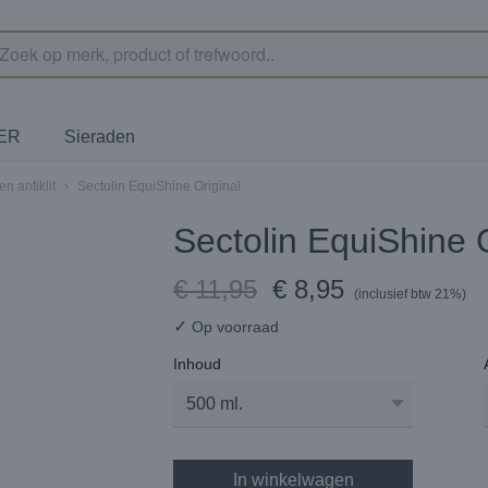
TER
Sieraden
n antiklit
›
Sectolin EquiShine Original
Sectolin EquiShine O
€ 11,95
€ 8,95
(inclusief btw 21%)
✓
Op voorraad
Inhoud
In winkelwagen