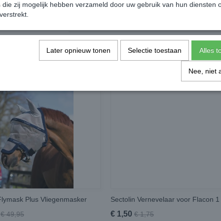
die zij mogelijk hebben verzameld door uw gebruik van hun diensten o
verstrekt.
Later opnieuw tonen
Selectie toestaan
Alles 
Nee, niet 
lymask Plus Vliegenmasker
Sectolin Vernevelaar voor Flacon 1 l
€ 1,50
€ 49,95
€ 1,75