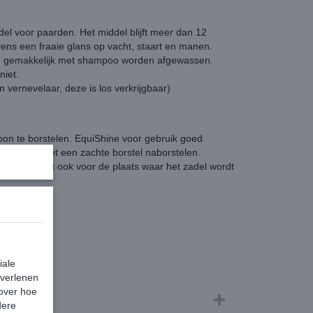
ddel voor paarden. Het middel blijft meer dan 12
ens een fraaie glans op vacht, staart en manen.
 kan gemakkelijk met shampoo worden afgewassen.
niet.
een vernevelaar, deze is los verkrijgbaar)
oon te borstelen. EquiShine voor gebruik goed
velen en met een zachte borstel naborstelen.
iken, dit geldt ook voor de plaats waar het zadel wordt
iale
 verlenen
 over hoe
dere