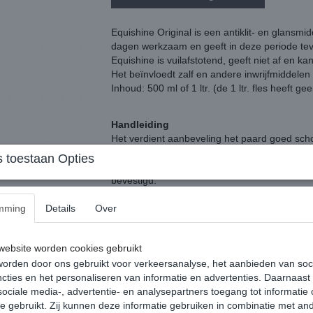
Equishine Original is een antiklit- en glansmi
dagen werkzaam en geeft in deze periode tev
Equishine is vuilafstotend, geeft niet af en
Het beïnvloedt zalf en andere inwrijfmiddelen 
Inhoud: 500 ml of 1 ltr. (de 1 ltr. fles heeft g
Handleiding
Het verdient aanbeveling het paard goed sch
schudden en daarna dun en gelijkmatig verne
 toestaan Opties
Bij invlechten vooraf 4 tot 5 dagen niet gebru
bevestigd.
mming
Details
Over
ebsite worden cookies gebruikt
orden door ons gebruikt voor verkeersanalyse, het aanbieden van soc
cties en het personaliseren van informatie en advertenties. Daarnaast
ociale media-, advertentie- en analysepartners toegang tot informatie
Reacties
te gebruikt. Zij kunnen deze informatie gebruiken in combinatie met an