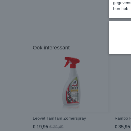
gegevens 
hen hebt 
Ook interessant
Leovet TamTam Zomerspray
Rambo F
€ 19,95
€ 35,95
€ 25,45