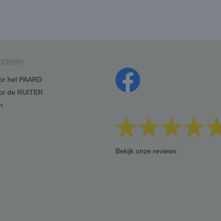
orieën
oor het PAARD
oor de RUITER
n
Bekijk onze reviews