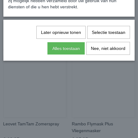
zij mogelijk hebben verzameld door uw gebruik van hun
Reacties
diensten of die u hen hebt verstrekt.
Later opnieuw tonen
Selectie toestaan
Alles toestaan
Nee, niet akkoord
Ook interessant
Leovet TamTam Zomerspray
Rambo Flymask Plus
Vliegenmasker