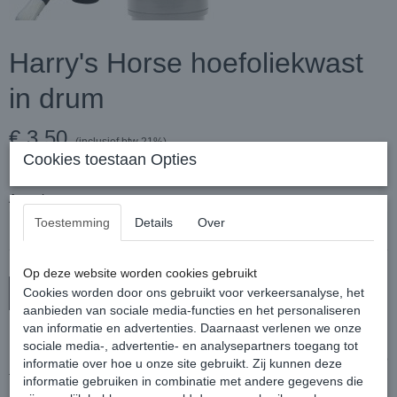
Harry's Horse hoefoliekwast
in drum
€ 3,50
(inclusief btw 21%)
Cookies toestaan Opties
✓
Op voorraad
Aantal
Toestemming
Details
Over
Op deze website worden cookies gebruikt
Cookies worden door ons gebruikt voor verkeersanalyse, het
In winkelwagen
aanbieden van sociale media-functies en het personaliseren
van informatie en advertenties. Daarnaast verlenen we onze
Hoefoliekwast in een potje voorzien van een natuur haren borstel.
sociale media-, advertentie- en analysepartners toegang tot
Ideaal om hoefolie aan te brengen en vervolgens weer makkelijk op
informatie over hoe u onze site gebruikt. Zij kunnen deze
te bergen.
informatie gebruiken in combinatie met andere gegevens die