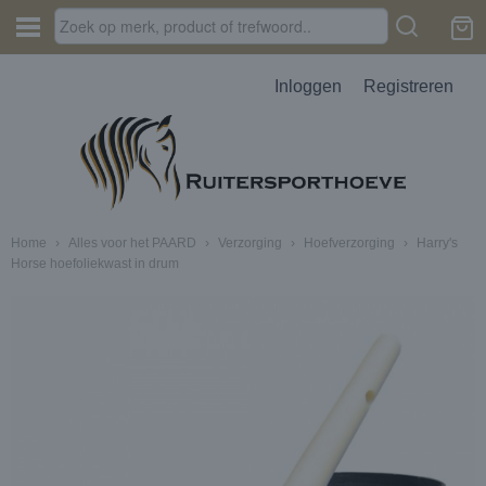
Inloggen
Registreren
Home
›
Alles voor het PAARD
›
Verzorging
›
Hoefverzorging
›
Harry's
Horse hoefoliekwast in drum