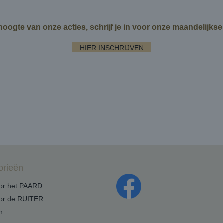
 hoogte van onze acties, schrijf je in voor onze maandelijks
HIER INSCHRIJVEN
orieën
oor het PAARD
oor de RUITER
n