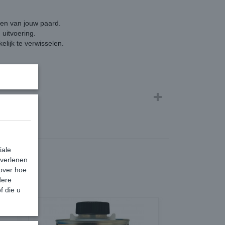
ven van jouw paard.
) uitvoering.
lijk te verwisselen.
iale
 verlenen
 over hoe
dere
f die u