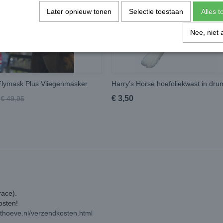
Later opnieuw tonen
Selectie toestaan
Alles 
Nee, niet 
lymask Plus Vliegenmasker
Harry's Horse hoefoliekwast in dru
€ 3,50
€ 49,95
race).
kosten!
rthoeve.nl/verzendkosten.html