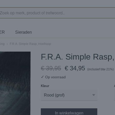
TER
Sieraden
ing
›
F.R.A. Simple Rasp, Hoefrasp
F.R.A. Simple Rasp
€ 39,95
€ 34,95
(inclusief btw 21%)
✓
Op voorraad
Kleur
In winkelwagen