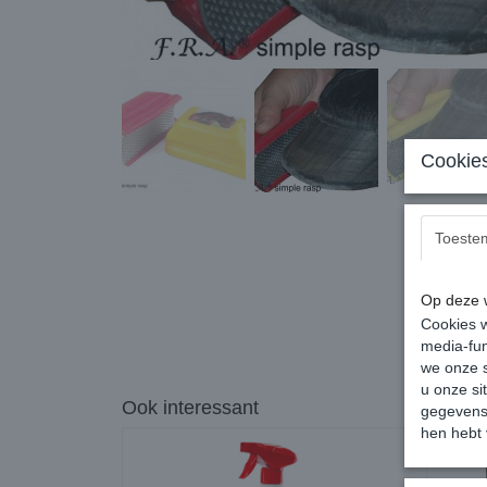
Cookies
Toeste
Op deze w
Cookies w
media-fun
we onze s
u onze si
Ook interessant
gegevens 
hen hebt 