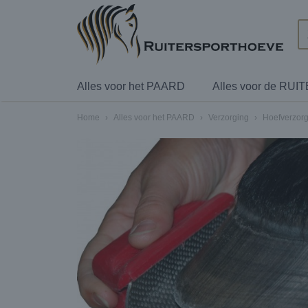
Alles voor het PAARD
Alles voor de RUI
Home
›
Alles voor het PAARD
›
Verzorging
›
Hoefverzorg