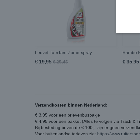
Leovet TamTam Zomerspray
Rambo F
€ 19,95
€ 35,95
€ 25,45
Verzendkosten binnen Nederland:
€ 3,95 voor een brievenbuspakje
€ 4,95 voor een pakket (Alles te volgen via Track & T
Bij besteding boven de € 100,- zijn er geen verzend
Voor buitenlandse tarieven zie:
https://www.ruiterspo