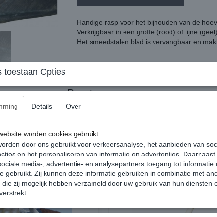
Handige rasp voor het bijhouden van de hoe
Verkrijgbaar in een groffe (rood) of fijne (geel
Het smeedstalen blad is vervangbaar en makke
 toestaan Opties
Reacties
mming
Details
Over
ebsite worden cookies gebruikt
orden door ons gebruikt voor verkeersanalyse, het aanbieden van soc
cties en het personaliseren van informatie en advertenties. Daarnaast
ociale media-, advertentie- en analysepartners toegang tot informatie
te gebruikt. Zij kunnen deze informatie gebruiken in combinatie met an
die zij mogelijk hebben verzameld door uw gebruik van hun diensten o
verstrekt.