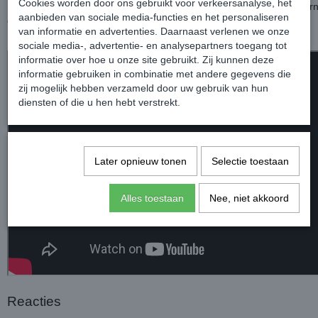
Cookies worden door ons gebruikt voor verkeersanalyse, het
Met de handige spuitflacon breng je de spray gemakkelijk aan, waarn
aanbieden van sociale media-functies en het personaliseren
doek kan uitwrijven.
van informatie en advertenties. Daarnaast verlenen we onze
Ideaal voor dagelijks gebruik of een snelle opfrisbeurt.
sociale media-, advertentie- en analysepartners toegang tot
informatie over hoe u onze site gebruikt. Zij kunnen deze
informatie gebruiken in combinatie met andere gegevens die
zij mogelijk hebben verzameld door uw gebruik van hun
diensten of die u hen hebt verstrekt.
Later opnieuw tonen
Selectie toestaan
Alles toestaan
Nee, niet akkoord
Reacties