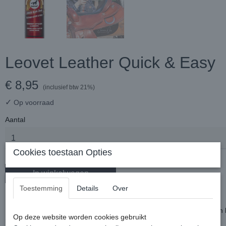
Leovet Leather Quick & Easy
€ 8,95
(inclusief btw 21%)
✓
Op voorraad
Aantal
Cookies toestaan Opties
In winkelwagen
Toestemming
Details
Over
Een snelle en makkelijke manier om je leer te reinigen.
Het leer wordt verzorgd, beschermd en het leer krijgt bovendien een
Op deze website worden cookies gebruikt
natuurlijke glans.