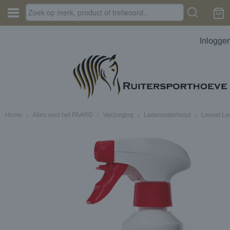
Inlogge
Home
›
Alles voor het PAARD
›
Verzorging
›
Lederonderhoud
›
Leovet Le