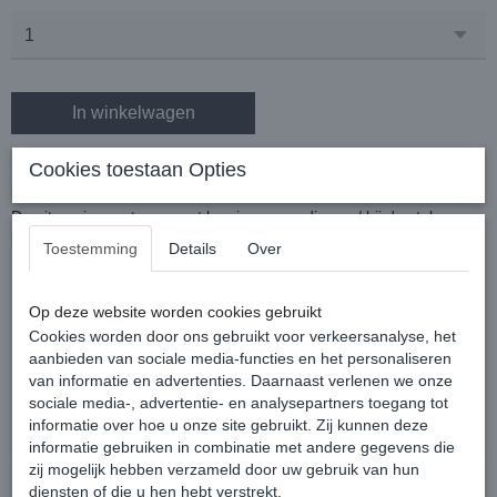
In winkelwagen
Cookies toestaan Opties
Sterke hoevenkrabber met plastic greep en duurzame nylon
borstel.
De uitvoering met magneet kan je eenvoudig aan/ bij de stal
bevestigen. Nooit meer kwijtgeraakte hoevenkrabbers :)
Toestemming
Details
Over
Prijs is per stuk.
Uitvoering: met of zonder magneet
Op deze website worden cookies gebruikt
Kleur: Zwart
Cookies worden door ons gebruikt voor verkeersanalyse, het
aanbieden van sociale media-functies en het personaliseren
van informatie en advertenties. Daarnaast verlenen we onze
Reacties
sociale media-, advertentie- en analysepartners toegang tot
informatie over hoe u onze site gebruikt. Zij kunnen deze
informatie gebruiken in combinatie met andere gegevens die
zij mogelijk hebben verzameld door uw gebruik van hun
diensten of die u hen hebt verstrekt.