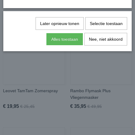
Ook interessant
Later opnieuw tonen
Selectie toestaan
Alles toestaan
Nee, niet akkoord
Leovet TamTam Zomerspray
Rambo Flymask Plus
Vliegenmasker
€ 19,95
€ 35,95
€ 25,45
€ 49,95