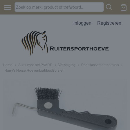
Inloggen
Registreren
Home
›
Alles voor het PAARD
›
Verzorging
›
Poetstassen en borstels
›
Harry's Horse Hoevenkrabber/Borstel