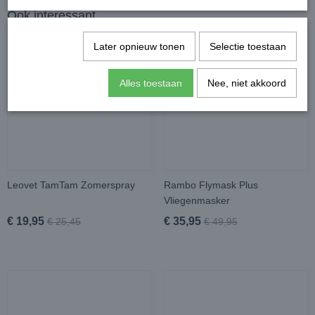
Ook interessant
Later opnieuw tonen
Selectie toestaan
Alles toestaan
Nee, niet akkoord
Leovet TamTam Zomerspray
Rambo Flymask Plus
Vliegenmasker
€ 19,95
€ 35,95
€ 25,45
€ 49,95