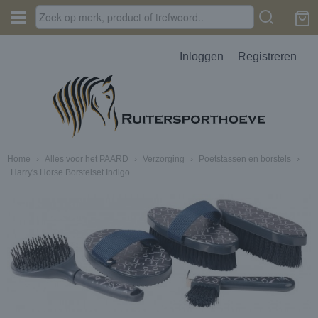
Inloggen
Registreren
Home
›
Alles voor het PAARD
›
Verzorging
›
Poetstassen en borstels
›
Harry's Horse Borstelset Indigo