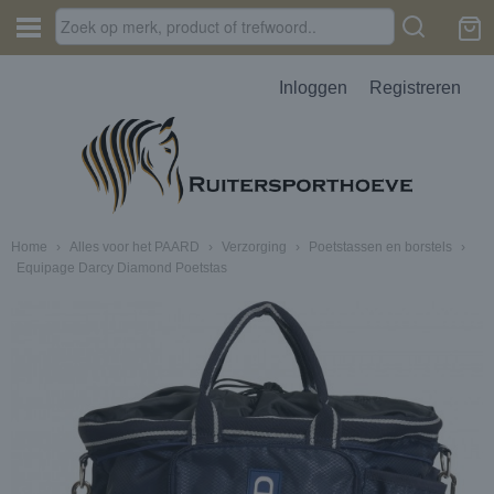
Inloggen
Registreren
Home
›
Alles voor het PAARD
›
Verzorging
›
Poetstassen en borstels
›
Equipage Darcy Diamond Poetstas