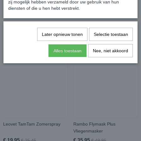
zij mogelijk hebben verzameld door uw gebruik van hun
Reacties
diensten of die u hen hebt verstrekt.
Later opnieuw tonen
Selectie toestaan
Ook interessant
Alles toestaan
Nee, niet akkoord
Leovet TamTam Zomerspray
Rambo Flymask Plus
Vliegenmasker
€ 19,95
€ 35,95
€ 25,45
€ 49,95