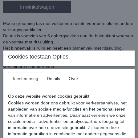
In winkelwagen
Mooie grooming tas met voldoende ruimte voor borstels en andere
verzorgingsartikelen.
De tas is voorzien van 6 opbergvakken aan de buitenkant waarvan
de voorste met ritssluiting.
Het binnenvak is ruim en heeft een binnenvak met ritssluiting.
Afgesloten met zachte zwarte polyesterstof met trekkoord.
Cookies toestaan Opties
Handig te dragen door handvatten en een afneembare en
verstelbare schouderband.
Exclusief borstels.
Toestemming
Details
Over
Kleur: Navy
Afmetingen: ca. 26 cm hoogte, onderkant Ø 35 cm.
Op deze website worden cookies gebruikt
Cookies worden door ons gebruikt voor verkeersanalyse, het
aanbieden van sociale media-functies en het personaliseren
van informatie en advertenties. Daarnaast verlenen we onze
sociale media-, advertentie- en analysepartners toegang tot
informatie over hoe u onze site gebruikt. Zij kunnen deze
informatie gebruiken in combinatie met andere gegevens die