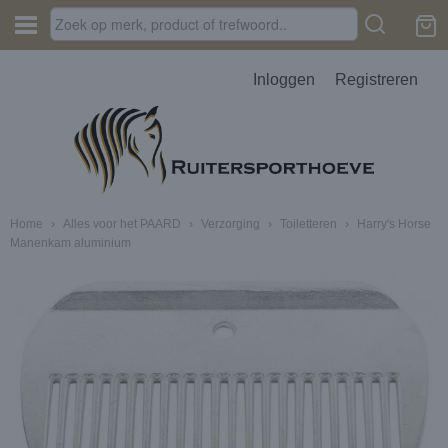
Inloggen
Registreren
Home
›
Alles voor het PAARD
›
Verzorging
›
Toiletteren
›
Harry's Horse
Manenkam aluminium