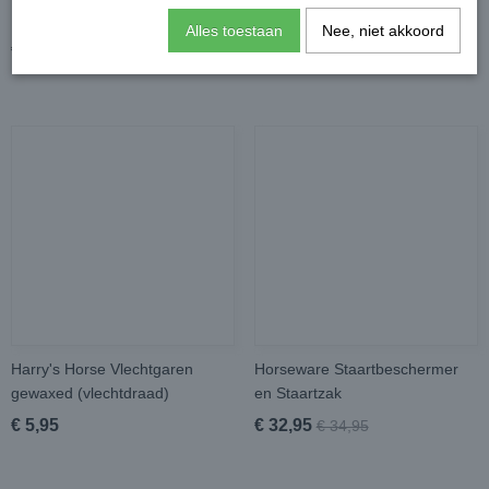
Vliegenmasker
Alles toestaan
Nee, niet akkoord
€ 19,95
€ 35,95
€ 25,45
€ 49,95
Harry's Horse Vlechtgaren
Horseware Staartbeschermer
gewaxed (vlechtdraad)
en Staartzak
€ 5,95
€ 32,95
€ 34,95