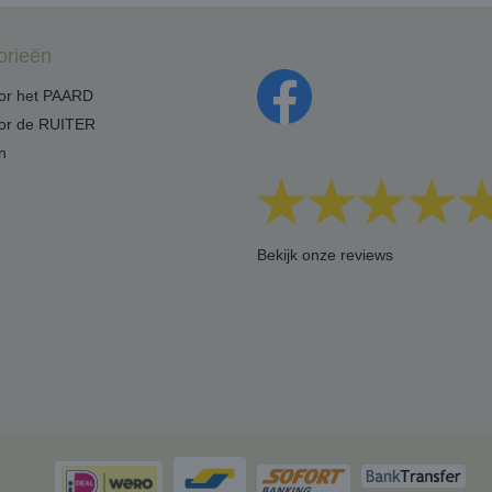
orieën
oor het PAARD
oor de RUITER
n
Bekijk onze reviews