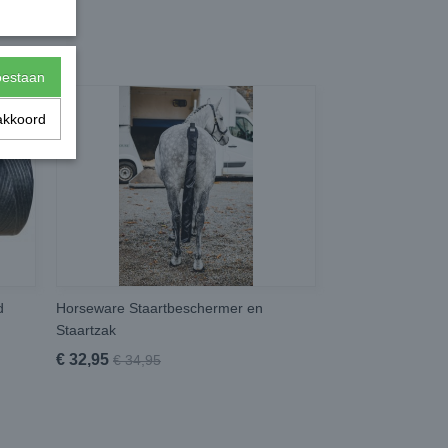
toestaan
akkoord
d
Horseware Staartbeschermer en
Staartzak
€ 32,95
€ 34,95