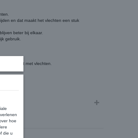
hten.
ijden en dat maakt het vlechten een stuk
ijven beter bij elkaar.
jk gebruik.
at je begint met vlechten.
ebruik.
iale
 verlenen
 over hoe
dere
f die u