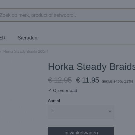
TER
Sieraden
›
Horka Steady Braids 200ml
Horka Steady Braid
€ 12,95
€ 11,95
(inclusief btw 21%)
✓
Op voorraad
Aantal
In winkelwagen