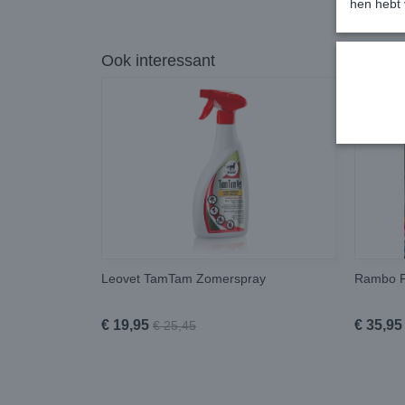
hen hebt 
Ook interessant
Leovet TamTam Zomerspray
Rambo F
€ 19,95
€ 35,95
€ 25,45