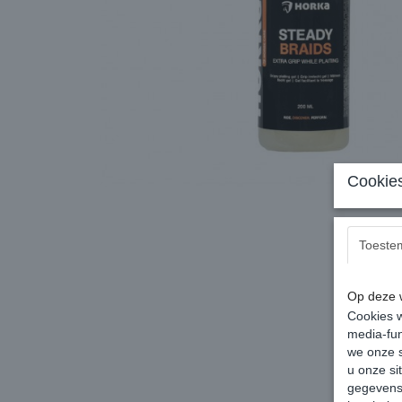
Cookies
Toeste
Op deze w
Cookies w
media-fun
we onze s
u onze si
gegevens 