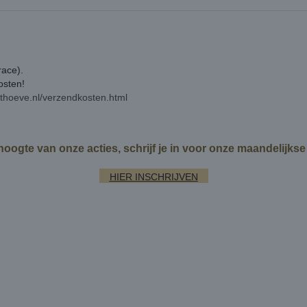
race).
kosten!
rthoeve.nl/verzendkosten.html
 hoogte van onze acties, schrijf je in voor onze maandelijks
HIER INSCHRIJVEN