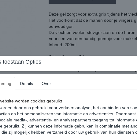
Deze gel zorgt voor extra grip tijdens het vlec
Het voorkomt dat de manen door je vingers gl
eenvoudiger.
De vlechten voelen steviger aan en de haren bl
Voorzien van een handig pompje voor makkeli
Inhoud: 200ml
Gebruiksaanwijzing:
 toestaan Opties
Verdeel de gel evenredig over de manen voord
Het is niet nodig om de gel uit te wassen na g
mming
Details
Over
Reacties
ebsite worden cookies gebruikt
orden door ons gebruikt voor verkeersanalyse, het aanbieden van soc
cties en het personaliseren van informatie en advertenties. Daarnaast
ociale media-, advertentie- en analysepartners toegang tot informatie
te gebruikt. Zij kunnen deze informatie gebruiken in combinatie met an
die zij mogelijk hebben verzameld door uw gebruik van hun diensten o