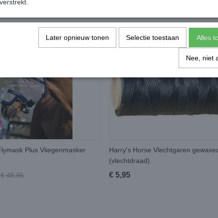
verstrekt.
Later opnieuw tonen
Selectie toestaan
Alles 
Nee, niet 
lymask Plus Vliegenmasker
Harry's Horse Vlechtgaren gewaxe
(vlechtdraad)
€ 5,95
€ 49,95