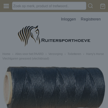
Inloggen
Registreren
Home
›
Alles voor het PAARD
›
Verzorging
›
Toiletteren
›
Harry's Horse
Vlechtgaren gewaxed (vlechtdraad)