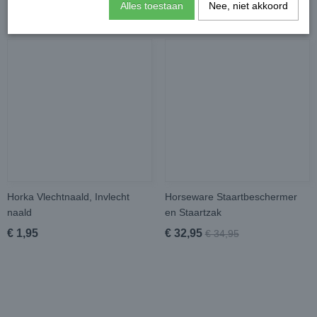
Alles toestaan
Nee, niet akkoord
Horka Vlechtnaald, Invlecht
Horseware Staartbeschermer
naald
en Staartzak
€ 1,95
€ 32,95
€ 34,95